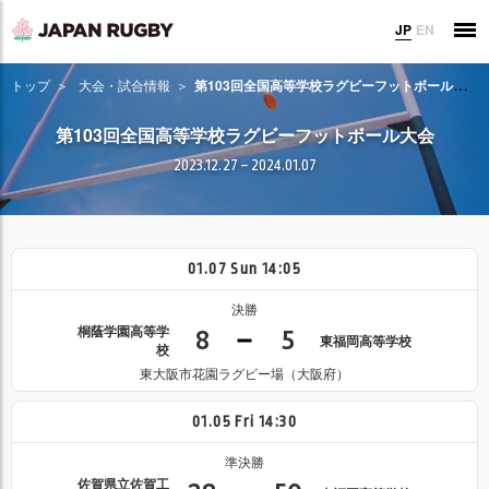
JP
EN
トップ
大会・試合情報
第103回全国高等学校ラグビーフットボール大会
第103回全国高等学校ラグビーフットボール大会
2023.12.27 ~ 2024.01.07
01.07
Sun
14:05
決勝
桐蔭学園高等学
8
5
東福岡高等学校
校
東大阪市花園ラグビー場（大阪府）
01.05
Fri
14:30
準決勝
佐賀県立佐賀工