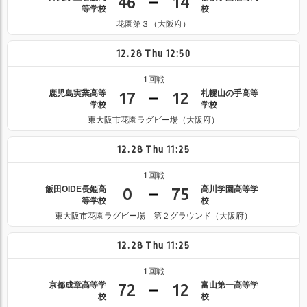
46
14
等学校
校
花園第３（大阪府）
12.28
Thu
12:50
1回戦
鹿児島実業高等
札幌山の手高等
17
12
学校
学校
東大阪市花園ラグビー場（大阪府）
12.28
Thu
11:25
1回戦
飯田OIDE長姫高
高川学園高等学
0
75
等学校
校
東大阪市花園ラグビー場 第２グラウンド（大阪府）
12.28
Thu
11:25
1回戦
京都成章高等学
富山第一高等学
72
12
校
校