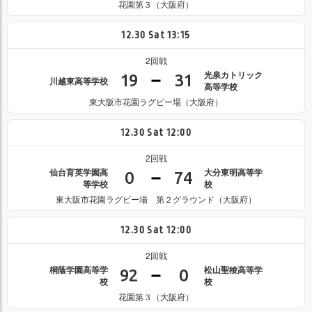
花園第３（大阪府）
12.30
Sat
13:15
2回戦
光泉カトリック
19
31
川越東高等学校
高等学校
東大阪市花園ラグビー場（大阪府）
12.30
Sat
12:00
2回戦
仙台育英学園高
大分東明高等学
0
74
等学校
校
東大阪市花園ラグビー場 第２グラウンド（大阪府）
12.30
Sat
12:00
2回戦
桐蔭学園高等学
松山聖稜高等学
92
0
校
校
花園第３（大阪府）