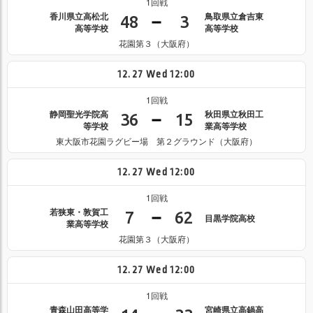
1回戦
香川県立高松北
鳥取県立倉吉東
48
3
高等学校
高等学校
花園第３（大阪府）
12.27
Wed
12:00
1回戦
静岡聖光学院高
秋田県立秋田工
36
15
等学校
業高等学校
東大阪市花園ラグビー場 第２グラウンド（大阪府）
12.27
Wed
12:00
1回戦
若狭東・敦賀工
7
62
目黒学院高校
業高等学校
花園第３（大阪府）
12.27
Wed
12:00
1回戦
青森山田高等学
宮崎県立高鍋高