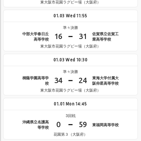
東大阪市花園ラグビー場（大阪府）
01.03
Wed
11:55
準々決勝
中部大学春日丘
佐賀県立佐賀工
16
31
高等学校
業高等学校
東大阪市花園ラグビー場（大阪府）
01.03
Wed
10:30
準々決勝
桐蔭学園高等学
東海大学付属大
34
24
校
阪仰星高等学校
東大阪市花園ラグビー場（大阪府）
01.01
Mon
14:45
3回戦
沖縄県立名護高
0
59
東福岡高等学校
等学校
花園第３（大阪府）