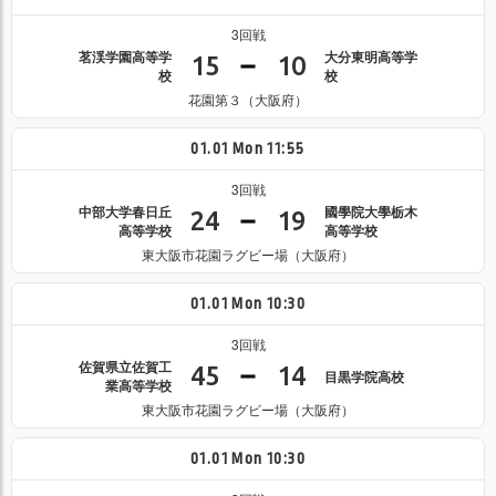
3回戦
茗渓学園高等学
大分東明高等学
15
10
校
校
花園第３（大阪府）
01.01
Mon
11:55
3回戦
中部大学春日丘
國學院大學栃木
24
19
高等学校
高等学校
東大阪市花園ラグビー場（大阪府）
01.01
Mon
10:30
3回戦
佐賀県立佐賀工
45
14
目黒学院高校
業高等学校
東大阪市花園ラグビー場（大阪府）
01.01
Mon
10:30