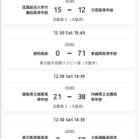
3回戦
流通経済大学付
15
12
天理高等学校
属柏高等学校
花園第３（大阪府）
12.30
Sat
15:45
2回戦
0
71
朝明高校
東福岡高等学校
東大阪市花園ラグビー場（大阪府）
12.30
Sat
14:30
2回戦
徳島県立城東高
沖縄県立名護高
21
38
等学校
等学校
花園第３（大阪府）
12.30
Sat
14:30
2回戦
鹿児島実業高等
大阪桐蔭高等学