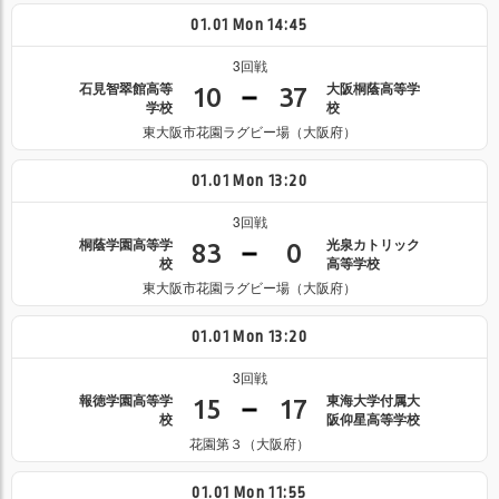
01.01
Mon
14:45
3回戦
石見智翠館高等
大阪桐蔭高等学
10
37
学校
校
東大阪市花園ラグビー場（大阪府）
01.01
Mon
13:20
3回戦
桐蔭学園高等学
光泉カトリック
83
0
校
高等学校
東大阪市花園ラグビー場（大阪府）
01.01
Mon
13:20
3回戦
報徳学園高等学
東海大学付属大
15
17
校
阪仰星高等学校
花園第３（大阪府）
01.01
Mon
11:55