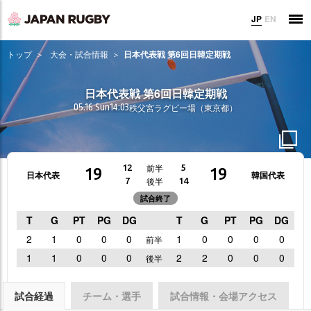
JP
EN
トップ
大会・試合情報
日本代表戦 第6回日韓定期戦
日本代表戦 第6回日韓定期戦
05.16 Sun
14:03
秩父宮ラグビー場（東京都）
前半
12
5
19
19
日本代表
韓国代表
後半
7
14
試合終了
T
G
PT
PG
DG
T
G
PT
PG
DG
2
1
0
0
0
1
0
0
0
0
前半
1
1
0
0
0
2
2
0
0
0
後半
試合経過
チーム・選手
試合情報・会場アクセス