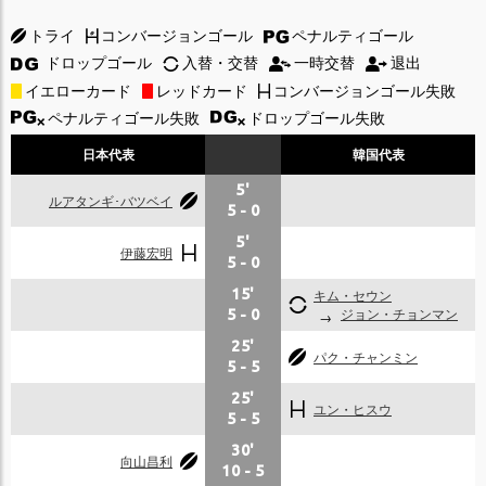
トライ
コンバージョンゴール
ペナルティゴール
ドロップゴール
入替・交替
一時交替
退出
イエローカード
レッドカード
コンバージョンゴール失敗
ペナルティゴール失敗
ドロップゴール失敗
日本代表
韓国代表
5'
ルアタンギ･バツベイ
5
-
0
5'
伊藤宏明
5
-
0
15'
キム・セウン
ジョン・チョンマン
5
-
0
25'
パク・チャンミン
5
-
5
25'
ユン・ヒスウ
5
-
5
30'
向山昌利
10
-
5