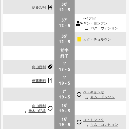
30'
伊藤宏明
12
-
5
〜40min
37'
ヤン・ヨンフン
12
-
5
パク・ウアンヨン
39'
カク・チョルウン
12
-
5
前半
終了
1'
向山昌利
17
-
5
1'
伊藤宏明
19
-
5
7'
ベ・キョンセ
キム・ドンソン
19
-
5
向山昌利
16'
元木由記雄
19
-
5
18'
ユ・ミンソク
キム・コンヒョン
19
-
5