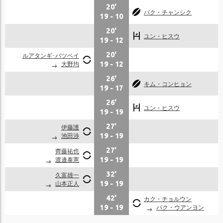
20'
パク・チャンシク
19
-
10
20'
ユン・ヒスウ
19
-
12
ルアタンギ･バツベイ
20'
大野均
19
-
12
26'
キム・コンヒョン
19
-
17
26'
ユン・ヒスウ
19
-
19
伊藤護
27'
池田渉
19
-
19
齊藤祐也
27'
渡邉泰憲
19
-
19
久富雄一
32'
山本正人
19
-
19
42'
カク・チョルウン
パク・ウアンヨン
19
-
19