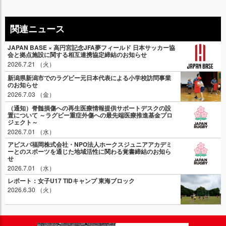
関連ニュース
JAPAN BASE × 高円宮記念JFA夢フィールド 日本サッカー協
会と拠点施設に関する相互連携協定締結のお知らせ
2026.7.21 （火）
新潟県新潟市でのラグビー元日本代表による小学校訪問事業
のお知らせ
2026.7.03 （金）
（通知）脊髄損傷への再生医療情報提供サポートデスクの設
置について ～ラグビー重症外傷への最先端医療推進基金プロ
ジェクト～
2026.7.01 （水）
アビスパ福岡株式会社・NPO法人ホークスジュニアアカデミ
ーとのスポーツを通じた地域活性に関わる覚書締結のお知ら
せ
2026.7.01 （水）
レポート：女子U17 TIDキャンプ 東海ブロック
2026.6.30 （火）