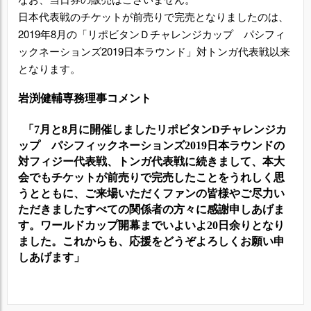
日本代表戦のチケットが前売りで完売となりましたのは、
2019
年
8
月の「リポビタンＤチャレンジカップ パシフィ
ックネーションズ
2019
日本ラウンド」対トンガ代表戦以来
となります。
岩渕健輔専務理事コメント
「
7
月と
8
月に開催しましたリポビタン
D
チャレンジカ
ップ パシフィックネーションズ
2019
日本ラウンドの
対フィジー代表戦、トンガ代表戦に続きまして、本大
会でもチケットが前売りで完売したことをうれしく思
うとともに、ご来場いただくファンの皆様やご尽力い
ただきましたすべての関係者の方々に感謝申しあげま
す。ワールドカップ開幕までいよいよ
20
日余りとなり
ました。これからも、応援をどうぞよろしくお願い申
しあげます」