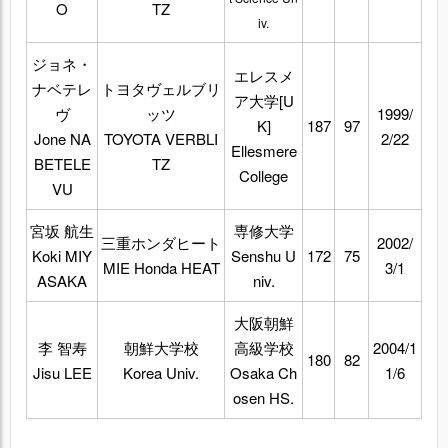
O
TZ
iv.
ジョネ・
エレスメ
ナベテレ
トヨタヴェルブリ
ア大学[U
ヴ
ッツ
1999/
K]
187
97
Jone NA
TOYOTA VERBLI
2/22
Ellesmere
BETELE
TZ
College
VU
宮坂 航生
専修大学
三重ホンダヒート
2002/
Koki MIY
Senshu U
172
75
MIE Honda HEAT
3/1
ASAKA
niv.
大阪朝鮮
李 智寿
朝鮮大学校
高級学校
2004/1
180
82
Jisu LEE
Korea Univ.
Osaka Ch
1/6
osen HS.