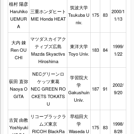
植村 陽彦
筑波大学
Haruhiko
三重ホンダヒート
2000/1
Tsukuba U
175
83
UEMUR
MIE Honda HEAT
1/13
niv.
A
マツダスカイアク
大内 錬
ティブズ広島
東洋大学
1999/
Ren OU
183
84
Mazda Skyactivs
Toyo Univ.
1/22
CHI
Hiroshima
NECグリーンロ
学習院大
荻田 直弥
ケッツ東葛
学
2002/
Naoya O
NEC GREEN RO
187
91
Gakushuin
9/20
GITA
CKETS TOKATS
Univ.
U
リコーブラックラ
早稲田大
古賀 由教
ムズ東京
学
1998/
Yoshiyuki
175
83
RICOH BlackRa
Waseda U
8/28