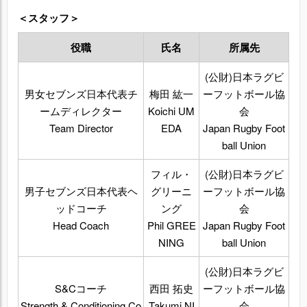
＜スタッフ＞
役職
氏名
所属先
(公財)日本ラグビ
男女セブンズ日本代表チ
梅田 紘一
ーフットボール協
ームディレクター
Koichi UM
会
Team Director
EDA
Japan Rugby Foot
ball Union
フィル・
(公財)日本ラグビ
男子セブンズ日本代表ヘ
グリーニ
ーフットボール協
ッドコーチ
ング
会
Head Coach
Phil GREE
Japan Rugby Foot
NING
ball Union
(公財)日本ラグビ
S&Cコーチ
西田 拓史
ーフットボール協
Strength & Conditioning Co
Takumi NI
会