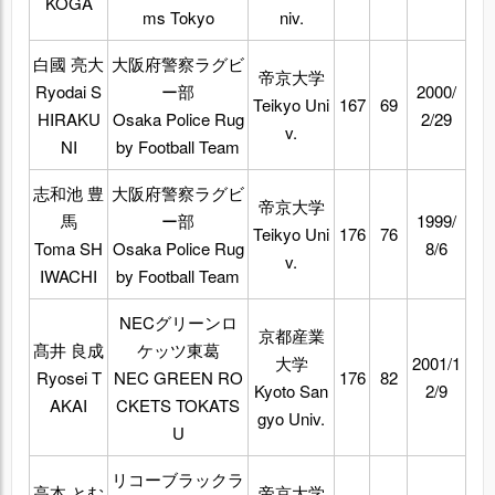
KOGA
ms Tokyo
niv.
白國 亮大
大阪府警察ラグビ
帝京大学
Ryodai S
ー部
2000/
Teikyo Uni
167
69
HIRAKU
Osaka Police Rug
2/29
v.
NI
by Football Team
志和池 豊
大阪府警察ラグビ
帝京大学
馬
ー部
1999/
Teikyo Uni
176
76
Toma SH
Osaka Police Rug
8/6
v.
IWACHI
by Football Team
NECグリーンロ
京都産業
髙井 良成
ケッツ東葛
大学
2001/1
Ryosei T
NEC GREEN RO
176
82
Kyoto San
2/9
AKAI
CKETS TOKATS
gyo Univ.
U
リコーブラックラ
高本 とむ
帝京大学