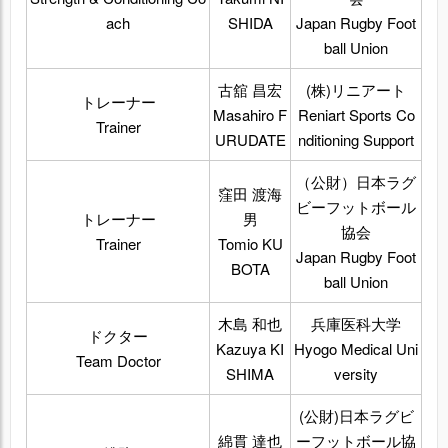
ach
SHIDA
Japan Rugby Foot
ball Union
古舘 昌宏
(株)リニアート
トレーナー
Masahiro F
Reniart Sports Co
Trainer
URUDATE
nditioning Support
（公財）日本ラグ
窪田 渡海
ビーフットボール
トレーナー
男
協会
Trainer
Tomio KU
Japan Rugby Foot
BOTA
ball Union
木島 和也
兵庫医科大学
ドクター
Kazuya KI
Hyogo Medical Uni
Team Doctor
SHIMA
versity
(公財)日本ラグビ
綿貫 達也
ーフットボール協