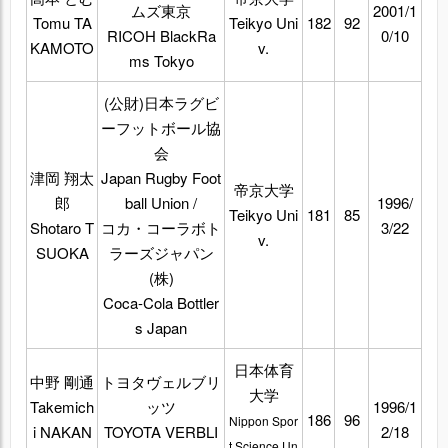
ムズ東京
2001/1
Tomu TA
Teikyo Uni
182
92
RICOH BlackRa
0/10
KAMOTO
v.
ms Tokyo
(公財)日本ラグビ
ーフットボール協
会
津岡 翔太
Japan Rugby Foot
帝京大学
郎
ball Union /
1996/
Teikyo Uni
181
85
Shotaro T
コカ・コーラボト
3/22
v.
SUOKA
ラーズジャパン
(株)
Coca-Cola Bottler
s Japan
日本体育
中野 剛通
トヨタヴェルブリ
大学
Takemich
ッツ
1996/1
186
96
Nippon Spor
i NAKAN
TOYOTA VERBLI
2/18
t Science Un