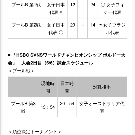
プールB 第1戦
女子日本
12
－
24
〇 女子フィ
代表 ◉
ジー代表
プールB 第2戦
女子日本
29
－
14
◉ 女子ブラジ
代表 〇
ル代表
■ 「HSBC SVNSワールドチャンピオンシップ ボルドー大
会」 大会2日目（6/6）試合スケジュール
＜プール戦＞
現地時
日本時
対戦相手
間
間
プールB 第3
20：54
女子オーストラリア代
13：54
戦
表
＜順位決定トーナメント＞