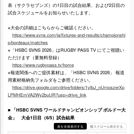
表（サクラセブンズ）の1日目の試合結果、および2日目の
試合スケジュールをお知らせいたします。
※大会の詳細はこちらからご確認ください。
https://www.svns.com/ja/fixtures-and-results/championshi
p/bordeaux/matches
※「HSBC SVNS 2026」はRUGBY PASS TV にてご視聴い
ただけます（要無料登録）
https://www.rugbypass.tv/home
※報道関係へのご提供素材は、「HSBC SVNS 2026」 報道
用素材格納先フォルダをご参照ください。
https://drive.google.com/drive/folders/1yIbJ_nUrnoszerXp
LPMHEmVA2Wy2buUR?usp=drive_link
■ 「HSBC SVNS ワールドチャンピオンシップ ボルドー大
会」 大会1日目（6/5）試合結果
表を全体表示する
横スクロール表示する