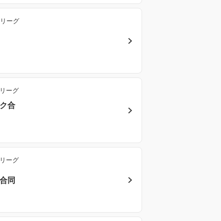
勝リーグ
同
勝リーグ
ック合
勝リーグ
ク合同