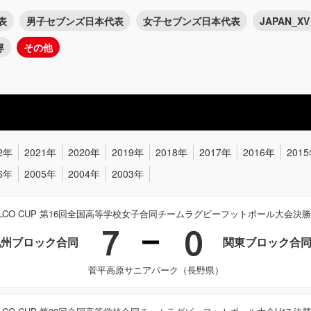
表
男子セブンズ日本代表
女子セブンズ日本代表
JAPAN_XV
専
その他
2年
2021年
2020年
2019年
2018年
2017年
2016年
201
6年
2005年
2004年
2003年
ELCO CUP 第16回全国高等学校女子合同チームラグビーフットボール大会決
7
0
九州ブロック合同
関東ブロック合
菅平高原サニアパーク（長野県）