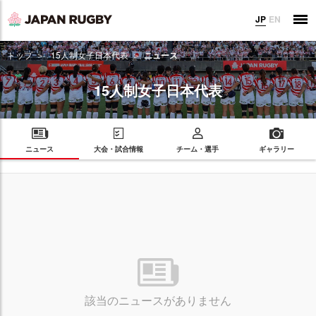
JP
EN
トップ
15人制女子日本代表
ニュース
15人制女子日本代表
ニュース
大会・試合情報
チーム・選手
ギャラリー
該当のニュースがありません