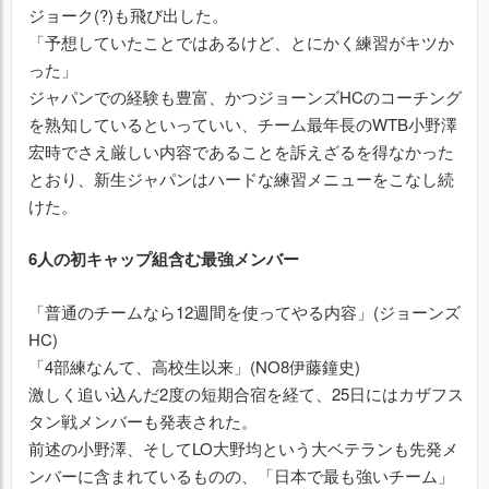
ジョーク(?)も飛び出した。
「予想していたことではあるけど、とにかく練習がキツか
った」
ジャパンでの経験も豊富、かつジョーンズHCのコーチング
を熟知しているといっていい、チーム最年長のWTB小野澤
宏時でさえ厳しい内容であることを訴えざるを得なかった
とおり、新生ジャパンはハードな練習メニューをこなし続
けた。
6人の初キャップ組含む最強メンバー
「普通のチームなら12週間を使ってやる内容」(ジョーンズ
HC)
「4部練なんて、高校生以来」(NO8伊藤鐘史)
激しく追い込んだ2度の短期合宿を経て、25日にはカザフス
タン戦メンバーも発表された。
前述の小野澤、そしてLO大野均という大ベテランも先発メ
ンバーに含まれているものの、「日本で最も強いチーム」