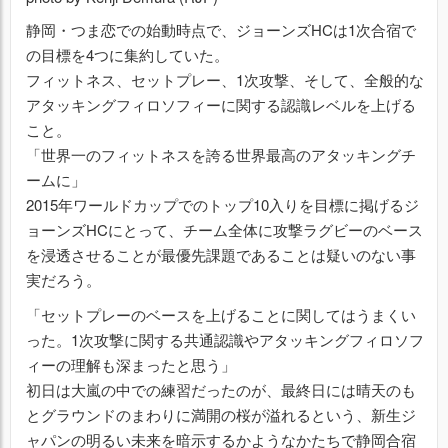
静岡・つま恋での始動時点で、ジョーンズHCは1次合宿で
の目標を4つに集約していた。
フィットネス、セットプレー、1次攻撃、そして、全般的な
アタッキングフィロソフィーに関する認識レベルを上げる
こと。
「世界一のフィットネスを誇る世界最高のアタッキングチ
ームに」
2015年ワールドカップでのトップ10入りを目標に掲げるジ
ョーンズHCにとって、チーム全体に攻撃ラグビーのベース
を浸透させることが最優先課題であることは疑いのない事
実だろう。
「セットプレーのベースを上げることに関してはうまくい
った。1次攻撃に関する共通認識やアタッキングフィロソフ
ィーの理解も深まったと思う」
初日は大嵐の中での練習だったのが、最終日には晴天のも
とグラウンドのまわりに満開の桜が溢れるという、新生ジ
ャパンの明るい未来を暗示するかようなかたちで静岡合宿