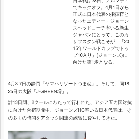
日本戦は28日、アルマティ
でキックオフ。4月1日から
正式に日本代表の指揮官と
なったエディー・ジョーン
ズヘッドコーチ率いる新生
ジャパンにとって、このカ
ザフスタン戦こそが、「20
15年ワールドカップでトッ
プ10入り」(ジョーンズ)に
向けた第1歩となる。
4月3-7日の静岡「ヤマハリゾートつま恋」。そして、同18-
25日の大阪「J-GREEN堺」。
計13日間、2クールにわたって行われた、アジア五カ国対抗
に向けた合宿期間中、ジョーンズHC率いる日本代表は、そ
の多くの時間をアタック関連の練習に費やしてきた。