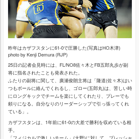
昨年はカザフスタンに61-0で圧勝した(写真はHO木津)
photo by Kenji Demura (RJP)
25日の記者会見時には、FL/NO8佐々木とFB五郎丸歩が副
将に指名されたことも発表された。
ふたりの副将に関して、廣瀬俊朗主将は「隆道(佐々木)はい
つもボールに絡んでくれるし、ゴロー(五郎丸)は、苦しい時
にロングキックでチームを楽にしてくれたり、プレーでも
頼りになる。自分なりのリーダーシップで引っ張ってくれ
ている」。
カザフスタンは、1年前に61-0の大差で勝利を収めている相
手。
「フィジカルで激しいチーム」(大野)に対して、プレッシャ