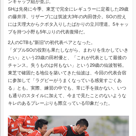
ンキャップ組が並ぶ。
SHは先発に今季、東芝で完全にレギュラーに定着した29歳
の藤井淳、リザーブには筑波大3年の内田啓介。SOの控え
には天理大からクボタ入りしたばかりの立川理道。5キャッ
プを持つ小野も5年ぶりの代表復帰だ。
2人のCTBも"新旧"の初代表ペアとなった。
「ダブルSOの役割も果たしながら、まわりを生かしていき
たい」という23歳の田村優と、「これが代表として最後の
チャンス。失うものは何もない」という29歳の仙波智裕。
東芝で確固たる地位を築いてきた仙波は、今回の代表合宿
に参加して「ラグビーがうまくなっている感覚すごくあ
る」とも。実際、練習の中でも、常に手を抜かない、いつ
も通りのスタイルに加えて、今まで見たことのないような
キレのあるプレーぶりも際立っている印象だった。