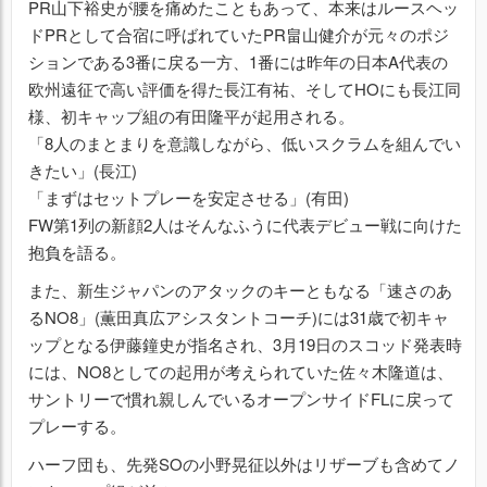
PR山下裕史が腰を痛めたこともあって、本来はルースヘッ
ドPRとして合宿に呼ばれていたPR畠山健介が元々のポジ
ションである3番に戻る一方、1番には昨年の日本A代表の
欧州遠征で高い評価を得た長江有祐、そしてHOにも長江同
様、初キャップ組の有田隆平が起用される。
「8人のまとまりを意識しながら、低いスクラムを組んでい
きたい」(長江)
「まずはセットプレーを安定させる」(有田)
FW第1列の新顔2人はそんなふうに代表デビュー戦に向けた
抱負を語る。
また、新生ジャパンのアタックのキーともなる「速さのあ
るNO8」(薫田真広アシスタントコーチ)には31歳で初キャ
ップとなる伊藤鐘史が指名され、3月19日のスコッド発表時
には、NO8としての起用が考えられていた佐々木隆道は、
サントリーで慣れ親しんでいるオープンサイドFLに戻って
プレーする。
ハーフ団も、先発SOの小野晃征以外はリザーブも含めてノ