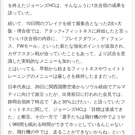
を終えたジョーンズHCは、そんなふうに1次合宿の成果を
語っていた。
続いて、10日間のブレイクを経て最集合となった2次=大
阪・堺合宿では、アタック+フィットネスに終始したと言っ
ていい1次合宿の内容に、「ブレイクダウン、ディフェン
ス、FWモール」といった新たな強化ポイントが追加され、
カザフスタン戦が迫っていたこともあって、より試合を意
識した実戦的なメニューも加わった。
とはいっても、早朝から始まるフィットネスやウェイトト
レーニングのメニューは厳しさを維持したままだった。
日本代表は、26日に関西国際空港からソウル経由でアルマ
ティに向けて旅立ったが、出発前日に行われた会見では、
静岡合宿終了時点で「あと30%上げたい」と語っていたフ
ィットネスに関して、ジョーンズHCは「目標は達成でき
た」と断言。その一方で「選手たちは飛行機の中でようや
く9時間も眠れる時間ができてホッとしているんじゃない
か。飛行機の中では、走ることができないからね」という