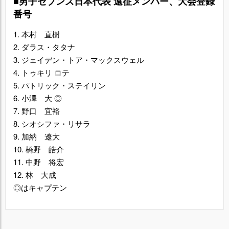
■男子セブンズ日本代表
遠征メンバー、大会登録
番号
1. 本村 直樹
2. ダラス・タタナ
3. ジェイデン・トア・マックスウェル
4. トゥキリ ロテ
5. パトリック・ステイリン
6. 小澤 大 ◎
7. 野口 宜裕
8. シオシファ・リサラ
9. 加納 遼大
10. 橋野 皓介
11. 中野 将宏
12. 林 大成
◎はキャプテン