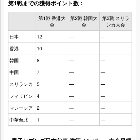
第1戦までの獲得ポイント数：
第1戦 香港大
第2戦 韓国大
第3戦 スリラ
会
会
ンカ大会
日本
12
—
—
香港
10
—
—
韓国
8
—
—
中国
7
—
—
スリランカ
5
—
—
フィリピン
4
—
—
マレーシア
2
—
—
中華台北
1
—
—