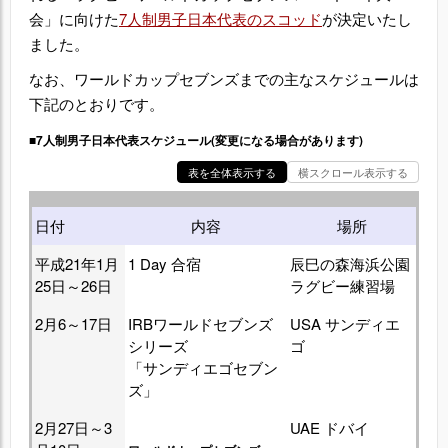
会」に向けた
7人制男子日本代表のスコッド
が決定いたし
ました。
なお、ワールドカップセブンズまでの主なスケジュールは
下記のとおりです。
■7人制男子日本代表スケジュール(変更になる場合があります)
表を全体表示する
横スクロール表示する
日付
内容
場所
平成21年1月
1 Day 合宿
辰巳の森海浜公園
25日～26日
ラグビー練習場
2月6～17日
IRBワールドセブンズ
USA サンディエ
シリーズ
ゴ
「サンディエゴセブン
ズ」
2月27日～3
UAE ドバイ