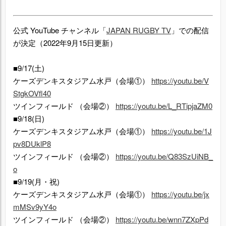
公式 YouTube チャンネル「
JAPAN RUGBY TV
」での配信
が決定
（2022年9月15日更新）
■9/17(土)
ケーズデンキスタジアム水戸（会場①）
https://youtu.be/V
StgkOVfl40
ツインフィールド （会場②）
https://youtu.be/L_RTipjaZM0
■9/18(日)
ケーズデンキスタジアム水戸（会場①）
https://youtu.be/1J
pv8DUklP8
ツインフィールド （会場②）
https://youtu.be/Q83SzUiNB_
o
■9/19(月・祝)
ケーズデンキスタジアム水戸（会場①）
https://youtu.be/jx
mMSv9yY4o
ツインフィールド （会場②）
https://youtu.be/wnn7ZXpPd