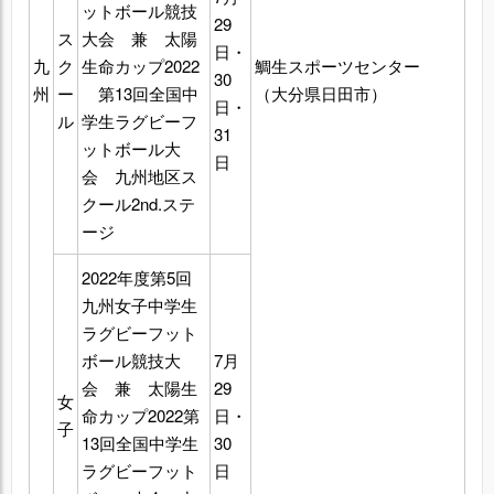
ットボール競技
29
ス
大会 兼 太陽
日・
九
ク
生命カップ2022
鯛生スポーツセンター
30
州
ー
第13回全国中
（大分県日田市）
日・
ル
学生ラグビーフ
31
ットボール大
日
会 九州地区ス
クール2nd.ステ
ージ
2022年度第5回
九州女子中学生
ラグビーフット
ボール競技大
7月
会 兼 太陽生
29
女
命カップ2022第
日・
子
13回全国中学生
30
ラグビーフット
日