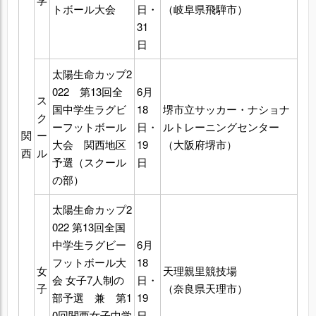
トボール大会
日・
（岐阜県飛騨市）
31
日
太陽生命カップ2
022 第13回全
6月
ス
国中学生ラグビ
18
堺市立サッカー・ナショナ
ク
ーフットボール
日・
ルトレーニングセンター
関
ー
大会 関西地区
19
（大阪府堺市）
西
ル
予選（スクール
日
の部）
太陽生命カップ2
022 第13回全国
中学生ラグビー
6月
フットボール大
18
女
天理親里競技場
会 女子7人制の
日・
子
（奈良県天理市）
部予選 兼 第1
19
0回関西女子中学
日