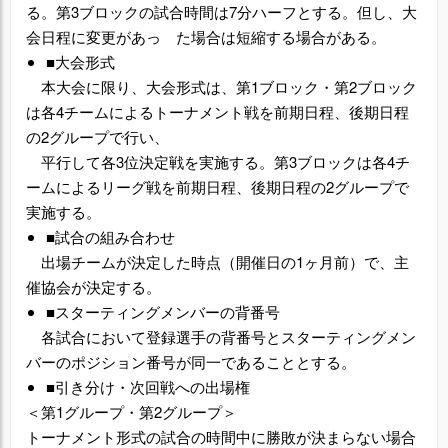
る。第3ブロックの試合時間は7分ハーフとする。但し、大
会日程に変更があっ た場合は短縮する場合がある。
■大会形式
本大会に限り、大会形式は、第
1ブロック・第2ブロック
は各4チームによるトーナメント戦を前期日程、後期日程
の2グループで行い、
平行して各3位決定戦を実施する。第3ブロックは各4チ
ームによるリーグ戦を前期日程、後期日程の2グループで
実施する。
■試合の組み合わせ
出場チームが決定した時点（開催日の1ヶ月前）で、主
催協会が決定する。
■スターティングメンバーの背番号
各試合において登録選手の背番号とスターティングメン
バーのポジション番号が同一であることとする。
■引き分け・次回戦への出場権
＜第1グループ・第2グループ＞
トーナメント形式の試合の時間中に勝敗が決まらない場合