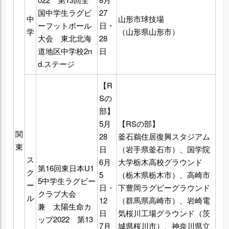
国中学生ラグビ
27
中
山形市球技場
ーフットボール
日・
学
（山形県山形市）
大会 東北北海
28
道地区中学校2n
日
d.ステージ
【R
Sの
部】
5月
【RSの部】
関
28
釜石鵜住居復興スタジアム
東
日
（岩手県釜石市）、国学院
ス
6月
大学栃木高校グラウンド
第16回東日本U1
ク
5
（栃木県栃木市）、高崎市
5中学生ラグビー
ー
日・
下豊岡ラグビーグラウンド
クラブ大会
ル
12
（群馬県高崎市）、岩崎電
兼 太陽生命カ
日
気桜川工場グラウンド（茨
ップ2022 第13
7月
城県桜川市）、神奈川県立