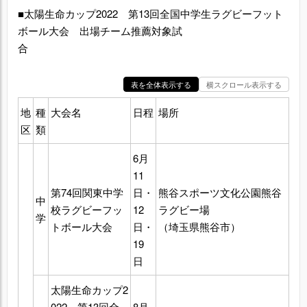
■太陽生命カップ2022 第13回全国中学生ラグビーフット
ボール大会 出場チーム推薦対象試
合
表を全体表示する
横スクロール表示する
地
種
大会名
日程
場所
区
類
6月
11
第74回関東中学
日・
熊谷スポーツ文化公園熊谷
中
校ラグビーフッ
12
ラグビー場
学
トボール大会
日・
（埼玉県熊谷市）
19
日
太陽生命カップ2
022 第13回全
8月