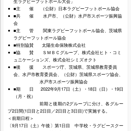
生ラグビーフットボール大会」
■主 催 （公財）日本ラグビーフットボール協会
■共
催
水戸市、（公財）水戸市スポーツ振興協
会
■主 管
関東ラグビーフットボール協会、茨城県
ラグビーフットボール協会
■特別協賛
太陽生命保険株式会社
■
協 賛 ＳＭＢＣグループ、株式会社ヒト・コミ
ュニケーションズ、株式会社シミズオクト
■後 援 スポーツ庁、茨城県、茨城県教育委員
会、水戸市教育委員会、（公財）茨城県スポーツ協会、
水戸市スポーツ振興協会
■期 日
2022年9月17日（土）・18日（日）・19日
（月・祝）
前期と後期の
2グループに分け、各グルー
プ2日間(1日目と2日目／2日目と3日目)で実施する。
＜前期日程＞
〔
9月17日（土）午後〕第1日目 中学校・ラグビースクー