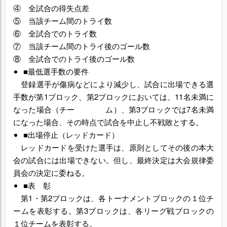
④ 全試合の得失点差
⑤ 当該チーム間のトライ数
⑥ 全試合でのトライ数
⑦ 当該チーム間のトライ後のゴール数
⑧ 全試合でのトライ後のゴール数
■最低選手数の要件
登録選手が傷病などにより減少し、試合に出場できる選
手数が第1ブロック、第2ブロックにおいては、11名未満に
なった場合（チー ム）、第3ブロックでは7名未満
になった場合、その時点で試合を中止し不戦敗とする。
■出場停止（レッドカード）
レッドカードを受けた選手は、原則としてその後の本大
会の試合には出場できない。但し、最終決定は大会規律委
員会の決定に委ねる。
■表 彰
第
1・第2ブロックは、各トーナメントブロックの１位チ
ームを表彰する。第3ブロックは、各リーグ戦ブロックの
１位チームを表彰する。