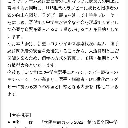
ことで、チーム及び競技者の増加ならびに競技力の向上に
寄与すると同時に、U15世代のラグビーに携わる指導者の
質の向上を図り、ラグビー競技を通して中学生プレーヤー
をはじめ、関係する中学生が健全な社会を形成する者とし
て必要な資質を得られるよう働きかけることを目的として
います。
なお本大会は、新型コロナウイルス感染状況に鑑み、選手
及び関係者の安全を最優先することから、人流抑制と三密
回避を図るため、例年の方式を変更し、前期・後期という
分散型大会といたします。
今後も、U15世代の中学生選手にとってラグビー競技への
モチベーションが高まり、選手・指導者・U15世代のラグ
ビーに携わる方々の希望と目標となる大会を目指していき
ます。
【大会概要】
■名 称 「太陽生命カップ2022 第13回全国中学