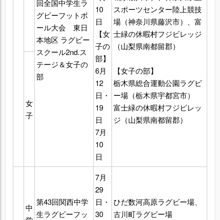
回全国中学生ラ
10
スポーツセンター陸上競技
グビーフットボ
日
場（神奈川県藤沢市）、富
ール大会 東日
【女
士緑の休暇村フジビレッジ
本地区 ラグビー
子の
（山梨県南都留郡）
スクール2nd.ス
部】
テージ＆女子の
6月
【女子の部】
部
12
栃木県総合運動公園ラグビ
日・
ー場（栃木県宇都宮市）
女
19
富士緑の休暇村フジビレッ
子
日
ジ（山梨県南都留郡）
7月
10
日
7月
29
第43回関西中学
日・
ひだ数河高原ラグビー場、
中
生ラグビーフッ
30
古川町ラグビー場
学