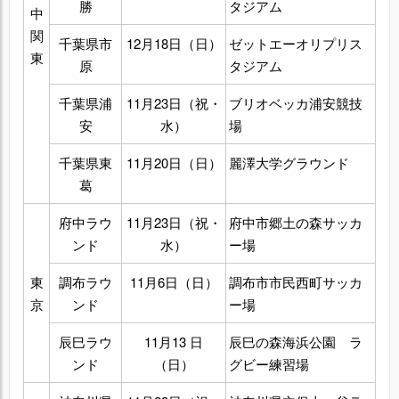
勝
タジアム
中
関
千葉県市
12月18日（日）
ゼットエーオリプリス
東
原
タジアム
千葉県浦
11月23日（祝・
ブリオベッカ浦安競技
安
水）
場
千葉県東
11月20日（日）
麗澤大学グラウンド
葛
府中ラウ
11月23日（祝・
府中市郷土の森サッカ
ンド
水）
ー場
東
調布ラウ
11月6日（日）
調布市市民西町サッカ
京
ンド
ー場
辰巳ラウ
11月13 日
辰巳の森海浜公園 ラ
ンド
（日）
グビー練習場