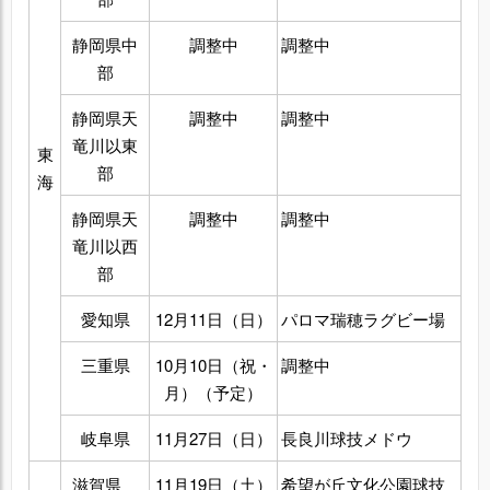
静岡県中
調整中
調整中
部
静岡県天
調整中
調整中
竜川以東
東
部
海
静岡県天
調整中
調整中
竜川以西
部
愛知県
12月11日（日）
パロマ瑞穂ラグビー場
三重県
10月10日（祝・
調整中
月）（予定）
岐阜県
11月27日（日）
長良川球技メドウ
滋賀県
11月19日（土）
希望が丘文化公園球技