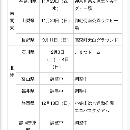
神奈川県
11月23日（祝・
神奈川県立保土ヶ谷ラ
水）
グビー場
南
関
山梨県
11月20日（日）
御勅使南公園ラグビー
東
場
長野県
9月11日（日）
高森町天白グラウンド
石川県
12月3日
こまつドーム
（土）・4日
（日）
北
陸
富山県
調整中
調整中
福井県
調整中
調整中
静岡県
12月18日（日）
小笠山総合運動公園
エコパスタジアム
静岡県東
調整中
調整中
部