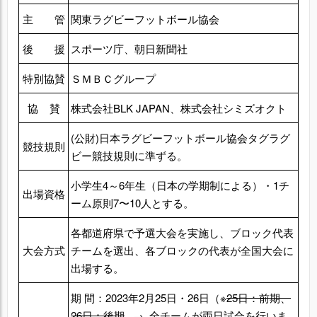
主 管
関東ラグビーフットボール協会
後 援
スポーツ庁、朝日新聞社
特別協賛
ＳＭＢＣグループ
協 賛
株式会社BLK JAPAN、株式会社シミズオクト
(公財)日本ラグビーフットボール協会タグラグ
競技規則
ビー競技規則に準ずる。
小学生4～6年生（日本の学期制による）・1チ
出場資格
ーム原則7〜10人とする。
各都道府県で予選大会を実施し、ブロック代表
大会方式
チームを選出、各ブロックの代表が全国大会に
出場する。
期 間：2023年2月25日・26日（※
25日：前期、
26日：後期
→ 全チームが両日試合を行いま