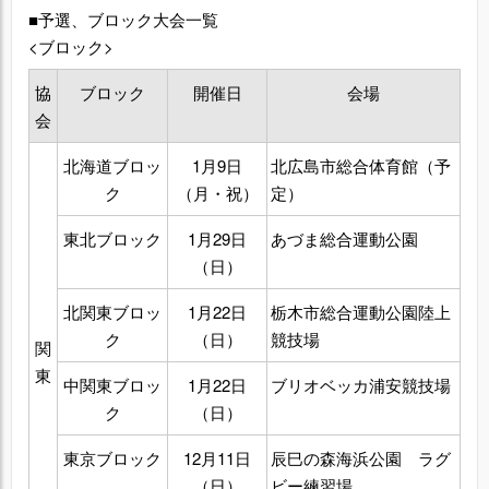
■予選、ブロック大会一覧
<ブロック>
協
ブロック
開催日
会場
会
北海道ブロッ
1月9日
北広島市総合体育館（予
ク
（月・祝）
定）
東北ブロック
1月29日
あづま総合運動公園
（日）
北関東ブロッ
1月22日
栃木市総合運動公園陸上
ク
（日）
競技場
関
東
中関東ブロッ
1月22日
ブリオベッカ浦安競技場
ク
（日）
東京ブロック
12月11日
辰巳の森海浜公園 ラグ
（日）
ビー練習場