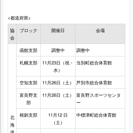
<都道府県>
協
ブロック
開催日
会場
会
函館支部
調整中
調整中
札幌支部
11月23日（祝・
当別町総合体育館
水）
空知支部
11月26日（土）
芦別市総合体育館
富良野支
11月26日（土）
富良野スポーツセンタ
部
ー
根釧支部
11月12 日
中標津町総合体育館
北
（土）
海
道