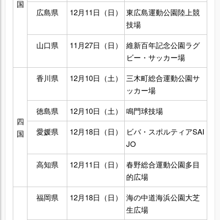
国
広島県
12月11日（日）
東広島運動公園陸上競
技場
山口県
11月27日（日）
維新百年記念公園ラグ
ビー・サッカー場
香川県
12月10日（土）
三木町総合運動公園サ
ッカー場
徳島県
12月10日（土）
鳴門球技場
四
愛媛県
12月18日（日）
ビバ・スポルティアSAI
国
JO
高知県
12月11日（日）
春野総合運動公園多目
的広場
福岡県
12月18日（日）
海の中道海浜公園大芝
生広場