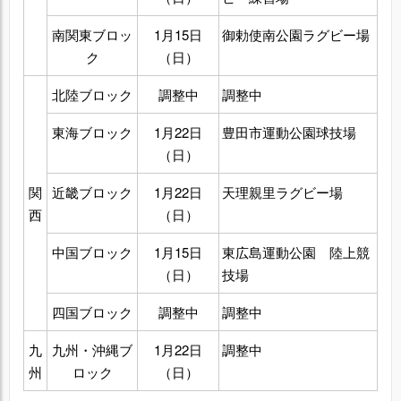
南関東ブロッ
1月15日
御勅使南公園ラグビー場
ク
（日）
北陸ブロック
調整中
調整中
東海ブロック
1月22日
豊田市運動公園球技場
（日）
関
近畿ブロック
1月22日
天理親里ラグビー場
西
（日）
中国ブロック
1月15日
東広島運動公園 陸上競
（日）
技場
四国ブロック
調整中
調整中
九
九州・沖縄ブ
1月22日
調整中
州
ロック
（日）