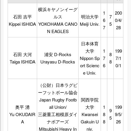
横浜キヤノンイーグ
1
200
石田 吉平
ルス
明治大学
7
6
0/4/
Kippei ISHIDA
YOKOHAMA CANO
Meiji Univ.
5
7
28
N EAGLES
日本体育
大学
1
199
石田 大河
浦安 D-Rocks
8
Nippon Sp
7
7/1
Taiga ISHIDA
Urayasu D-Rocks
8
ort Scienc
6
0/1
e Univ.
（公財）日本ラグビ
ーフットボール協会
Japan Rugby Footb
関西学院
奥平 湧
all Union/
大学
1
199
9
Yu OKUDAIR
三菱重工相模原ダイ
Kwansei
8
9/5/
5
A
ナボアーズ
Gakuin U
8
26
Mitsubishi Heavy In
niv.