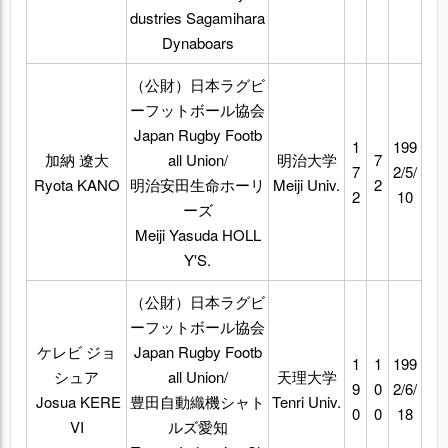
dustries Sagamihara
Dynaboars
（公財）日本ラグビ
ーフットボール協会
Japan Rugby Footb
1
199
加納 遼大
all Union/
明治大学
7
7
2/5/
Ryota KANO
明治安田生命ホーリ
Meiji Univ.
2
2
10
ーズ
Meiji Yasuda HOLL
Y'S.
（公財）日本ラグビ
ーフットボール協会
ケレビ ジョ
Japan Rugby Footb
1
1
199
シュア
all Union/
天理大学
9
0
2/6/
Josua KERE
豊田自動織機シャト
Tenri Univ.
0
0
18
VI
ルズ愛知