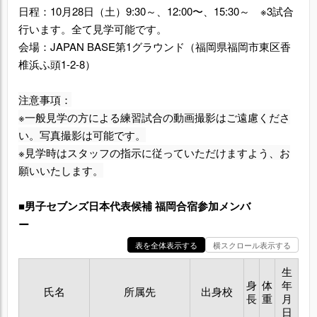
日程：10月28日（土）9:30～、12:00〜、15:30～ ※3試合
行います。全て見学可能です。
会場：JAPAN BASE第1グラウンド（福岡県福岡市東区香
椎浜ふ頭1-2-8）
注意事項：
※一般見学の方による練習試合の動画撮影はご遠慮くださ
い。写真撮影は可能です。
※見学時はスタッフの指示に従っていただけますよう、お
願いいたします。
■男子セブンズ日本代表候補 福岡合宿参加メンバ
ー
表を全体表示する
横スクロール表示する
生
身
体
年
氏名
所属先
出身校
長
重
月
日