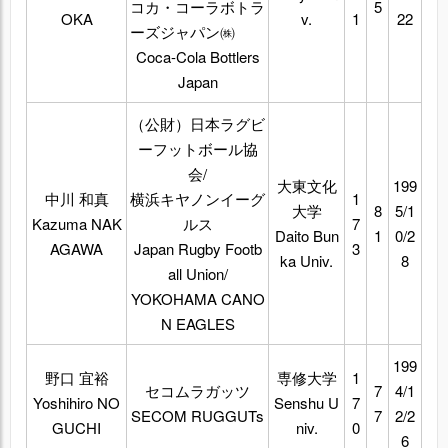
コカ・コーラボトラ
5
OKA
v.
1
22
ーズジャパン㈱
Coca-Cola Bottlers
Japan
（公財）日本ラグビ
ーフットボール協
会/
大東文化
199
中川 和真
横浜キヤノンイーグ
1
大学
8
5/1
Kazuma NAK
ルス
7
Daito Bun
1
0/2
AGAWA
Japan Rugby Footb
3
ka Univ.
8
all Union/
YOKOHAMA CANO
N EAGLES
199
野口 宜裕
専修大学
1
セコムラガッツ
7
4/1
Yoshihiro NO
Senshu U
7
SECOM RUGGUTs
7
2/2
GUCHI
niv.
0
6