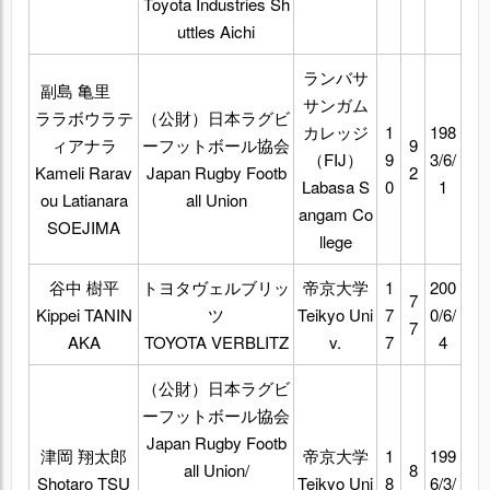
Toyota Industries Sh
uttles Aichi
ランバサ
副島 亀里
サンガム
ララボウラテ
（公財）日本ラグビ
カレッジ
1
198
ィアナラ
ーフットボール協会
9
（FIJ）
9
3/6/
Kameli Rarav
Japan Rugby Footb
2
Labasa S
0
1
ou Latianara
all Union
angam Co
SOEJIMA
llege
谷中 樹平
トヨタヴェルブリッ
帝京大学
1
200
7
Kippei TANIN
ツ
Teikyo Uni
7
0/6/
7
AKA
TOYOTA VERBLITZ
v.
7
4
（公財）日本ラグビ
ーフットボール協会
Japan Rugby Footb
津岡 翔太郎
帝京大学
1
199
all Union/
8
Shotaro TSU
Teikyo Uni
8
6/3/