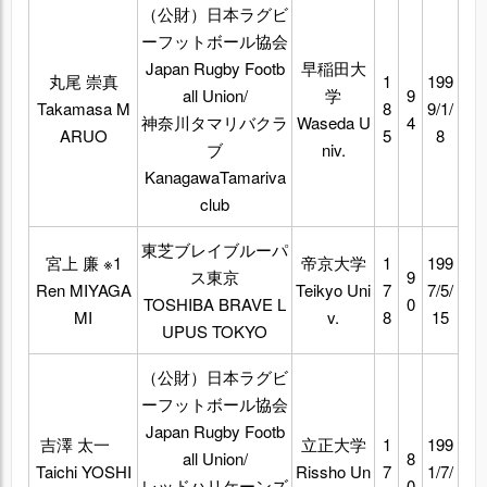
（公財）日本ラグビ
ーフットボール協会
Japan Rugby Footb
早稲田大
丸尾 崇真
1
199
all Union/
学
9
Takamasa M
8
9/1/
神奈川タマリバクラ
Waseda U
4
ARUO
5
8
ブ
niv.
KanagawaTamariva
club
東芝ブレイブルーパ
宮上 廉 ※1
帝京大学
1
199
ス東京
9
Ren MIYAGA
Teikyo Uni
7
7/5/
TOSHIBA BRAVE L
0
MI
v.
8
15
UPUS TOKYO
（公財）日本ラグビ
ーフットボール協会
Japan Rugby Footb
吉澤 太一
立正大学
1
199
all Union/
8
Taichi YOSHI
Rissho Un
7
1/7/
レッドハリケーンズ
0