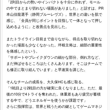
「2列目からの勢いやインパクトを十分に作れず、モール
の中でまとまり切れない場面がありました」と話すは、PR
本山佳龍選手（静岡ブルーレヴズ）。世界との違いを肌で
感じ、「全員が同じポイントを目指して一体となって押し
込めるように」と改善点を見出した。
またトライライン目前まで迫りながら、得点を取り切れな
かった場面も少なくなかった。坪根主将は、細部の重要性
を痛感したという。
「サポートやブレイクダウンの細かな部分、倒れ方など、
まだ伸ばせるところはたくさんあります。そこはチームで
も修正に取り組んでいます」と早速策を講じた。
そんなチームの成長を、大久保HCも感じ取る。
「1戦目より2戦目の方が確実に良くなりました。ただ、最
後の10分で4トライを奪われた。体重差もあり疲労が蓄積
する中で、どうエネルギーを使うかが課題です」
さらに指揮官は、世界と戦うための鍵としてゲームマネジ