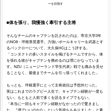
ーを目指す
■体を張り、我慢強く牽引する主将
そんなチームのキャプテンを託されたのは、帝京大学3年
のNO8・坪根章晃選手。力強いボールキャリーを武器とす
るバックローについて、大久保HCはこう評する。
「コンタクトの多いスタイルを掲げるチームですから、体
を張れる彼がキャプテンを務めるのは理にかなっていま
す。NZU（ニュージーランド学生代表）戦でも痛みを見せ
ることなく、最後までチームを引っ張ってくれました」
もっとも、坪根選手にとって主将就任は予想外だった。
実はこれまでのラグビー人生で、キャプテン経験が一度も
ない。もともと人前で多くを語るタイプでもない。
「本当に一回もキャプテン経験がなかったので驚きまし
た。『僕でいいのかな』という気持ちもありました」と素