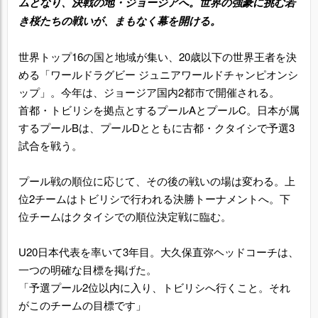
ムとなり、決戦の地・ジョージアへ。世界の強豪に挑む若
き桜たちの戦いが、まもなく幕を開ける。
世界トップ16の国と地域が集い、20歳以下の世界王者を決
める「ワールドラグビー ジュニアワールドチャンピオンシ
ップ」。今年は、ジョージア国内2都市で開催される。
首都・トビリシを拠点とするプールAとプールC。日本が属
するプールBは、プールDとともに古都・クタイシで予選3
試合を戦う。
プール戦の順位に応じて、その後の戦いの場は変わる。上
位2チームはトビリシで行われる決勝トーナメントへ。下
位チームはクタイシでの順位決定戦に臨む。
U20日本代表を率いて3年目。大久保直弥ヘッドコーチは、
一つの明確な目標を掲げた。
「予選プール2位以内に入り、トビリシへ行くこと。それ
がこのチームの目標です」