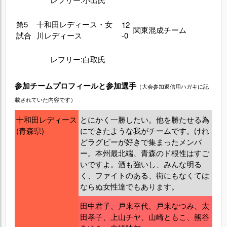
第5
十和田レディース・女
12
関東混成チーム
試合
川レディース
-0
レフリー:白取氏
参加チームプロフィールと参加選手
（大会参加返信用ハガキに記
載されていた内容です）
十和田レディース
とにかく一勝したい。他を勝たせる為
(青森県)
にできたような我がチームです。けれ
どラグビーが好きで集まったメンバ
ー。本州最北端、青森のド根性はすご
いですよ。酒も強いし、みんな明る
く、ファイトのある、街にもなくては
ならぬ女性達でもあります。
田中君子、戸来幸代、戸来なつみ、太
田孝子、上山チヤ、山崎ともこ、熊谷