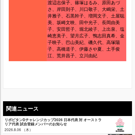
渡辺志保子、篠塚はるみ、原田あづ
さ、岸田則子、川口敬子、大嶋栄、土
井雅子、石黒幹子、増岡文子、土屋聡
美、坂崎文映、田中光子、長岡由美
子、安田哲子、堀北綾子、上出泉、塩
崎恵美子、望月広子、鴨志田真希、金
子映子、巴山美紀、磯久代、高塚陽
子、高橋道子、伊藤さや夏、土手俊
江、荒井昌子、立川由紀
関連ニュース
リポビタンDチャレンジカップ2026 日本代表 対 オーストラ
リア代表 試合登録メンバーのお知らせ
2026.8.06 （木）