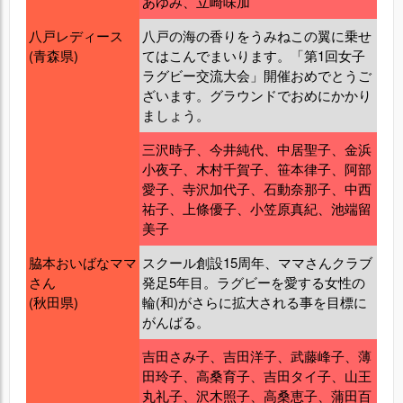
あゆみ、立崎味加
八戸レディース
八戸の海の香りをうみねこの翼に乗せ
(青森県)
てはこんでまいります。「第1回女子
ラグビー交流大会」開催おめでとうご
ざいます。グラウンドでおめにかかり
ましょう。
三沢時子、今井純代、中居聖子、金浜
小夜子、木村千賀子、笹本律子、阿部
愛子、寺沢加代子、石動奈那子、中西
祐子、上條優子、小笠原真紀、池端留
美子
脇本おいばなママ
スクール創設15周年、ママさんクラブ
さん
発足5年目。ラグビーを愛する女性の
(秋田県)
輪(和)がさらに拡大される事を目標に
がんばる。
吉田さみ子、吉田洋子、武藤峰子、薄
田玲子、高桑育子、吉田タイ子、山王
丸礼子、沢木照子、高桑恵子、蒲田百