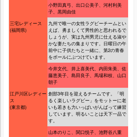
小野田真弓、出口公美子、河村利美
子、黒岡由佳
三宅レディース
九州で唯一の女性ラグビーチームとい
(福岡県)
えば、勇ましくて男性的と思われるで
しょうが、実は九州男児に仕える淑や
かな妻たちの集まりです。日曜日の午
前中に子供たちと一緒に、第2の青春
をボールにぶつけています。
今井文代、井上喜美代、内田朱美、佐
藤恵美子、島田良子、馬場和枝、山口
朝子
江戸川区レディー
創部3年目を迎えるチームです。「明
ス
るく楽しいラグビー」をモットーに老
(東京都)
いも若きも力いっぱいがんばって練習
しています。明るいことは天下一品で
す。
山本のりこ、関口悦子、池野谷八重