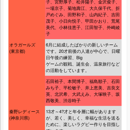
子、宮野厚子、松井陽子、金沢俊子、
一場京子、菊地壽江、大久保千代、折
戸めぐみ、田野和子、山内紀子、吉田
茂子、小日向悦子、甲田かおり、荒尾
美代、小林佳恵子、江田智子、外崎綾
子
オラガールズ
6月に結成したばかりの新しいチーム
(東京都)
です。20才前後の人達が中心で、日曜
日午後の練習、Big
ゲームの観戦、誕生会、温泉旅行など
の活動をしています。
石田裕子、本間博子、福島順子、石田
みち子、平松敏子、井上恵美、吉良文
英、北沢希、大武えみ、大塚映子、坂
西敬美、渋谷時子
秦野レディース
13才～4?才と年令層に幅があります
(神奈川県)
が、若く、美しく、幸福な生活を送る
ために、楽しいラグビー作りを目指し