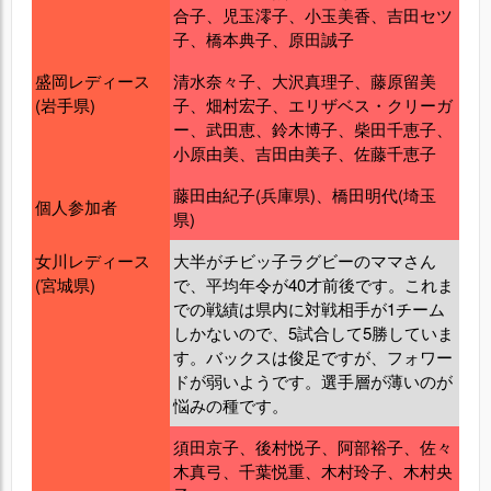
合子、児玉澪子、小玉美香、吉田セツ
子、橋本典子、原田誠子
盛岡レディース
清水奈々子、大沢真理子、藤原留美
(岩手県)
子、畑村宏子、エリザベス・クリーガ
ー、武田恵、鈴木博子、柴田千恵子、
小原由美、吉田由美子、佐藤千恵子
藤田由紀子(兵庫県)、橋田明代(埼玉
個人参加者
県)
女川レディース
大半がチビッ子ラグビーのママさん
(宮城県)
で、平均年令が40才前後です。これま
での戦績は県内に対戦相手が1チーム
しかないので、5試合して5勝していま
す。バックスは俊足ですが、フォワー
ドが弱いようです。選手層が薄いのが
悩みの種です。
須田京子、後村悦子、阿部裕子、佐々
木真弓、千葉悦重、木村玲子、木村央