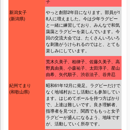
子
新潟女子
やっと創部2年目になります。部員が1
(新潟県)
8人に増えました。今は少年ラグビー
と一緒に練習しており、みんなで和気
藹藹とラグビーを楽しんでいます。今
回の交流大会では、たくさんいろいろ
な刺激がうけられるのではと、とても
楽しみにしています。
荒木久美子、柏律子、佐藤久美子、高
野真由美、小森祐子、太田淳子、星山
由希、矢代順子、渋谷法子、谷井忍
紀州てまり
昭和61年12月に発足。ラグビーだけで
(和歌山県)
なく地域村おこし活動にも参加してい
ます。はじめてボールを持つ方ばかり
で、上達は難しいです。良き理解者、
指導者を見つけ、関西でももっと女子
ラグビーが盛んになるよう、地味です
が、活動していく所存です。