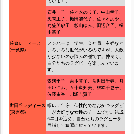
ています。
石井一子、佐々木のり子、中山幸子、
風間正子、樋田加代子、佐々木あや、
向笠美砂子、杉山ゆみ、田辺容子、榎
本英子
佐倉レディース
メンバーは、学生、会社員、主婦など
(千葉県)
いろいろな世代がいるのですが、人数
が少ないのが悩みの種です。仲良く、
自分たちのラグビーを楽しんでいま
す。
森河圭子、吉本寛子、常世田千春、月
田いづみ、五十嵐知美、根本千恵子、
佐藤由香、川瀬志賀子
世田谷レディース
幅広い年令、個性的でなおかつラグビ
(東京都)
ーが大好きな女性のチームです。結成
6年目を迎え、自分たちのラグビーを
目指して練習に励んでいます。