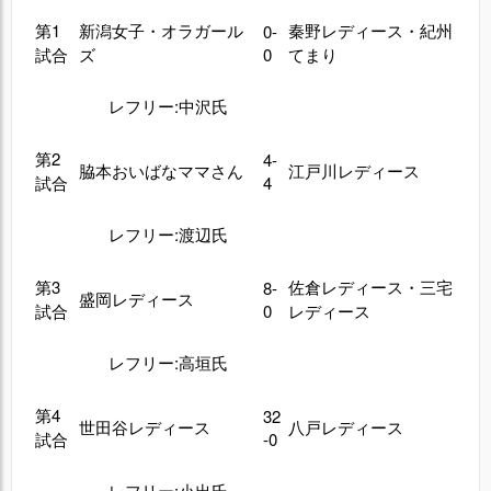
第1
新潟女子・オラガール
秦野レディース・紀州
0-
試合
ズ
0
てまり
レフリー:中沢氏
第2
4-
脇本おいばなママさん
江戸川レディース
試合
4
レフリー:渡辺氏
第3
佐倉レディース・三宅
8-
盛岡レディース
試合
0
レディース
レフリー:高垣氏
第4
32
世田谷レディース
八戸レディース
試合
-0
レフリー:小出氏