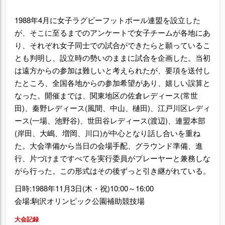
1988年4月に女子ラグビーフットボール連盟を設立した
が、そこに至るまでのアンケートで女子チームが各地にあ
り、それぞれ女子同士での試合ができたらと願っているこ
とも判明し、設立時の勢いのままに試合を企画した。当初
は遠方からの参加は難しいと考えられたが、要項を送付し
たところ、全国各地からの参加希望があり、嬉しい誤算と
なった。開催までは、関東地区の佐倉レディース(常世
田)、秦野レディース(風間、中山、樋田)、江戸川区レディ
ース(一場、池野谷)、世田谷レディース(渡辺)、連盟本部
(岸田、大嶋、増岡、川口)が中心となり話し合いを重ね
た。大会準備から当日の会場手配、グラウンド準備、進
行、片づけまですべてを実行委員がプレーヤーと兼務しな
がら行った。この形式はその後ずっと引き継がれている。
日時:1988年11月3日(木・祝)10:00～16:00
会場:駒沢オリンピック公園補助競技場
大会記録