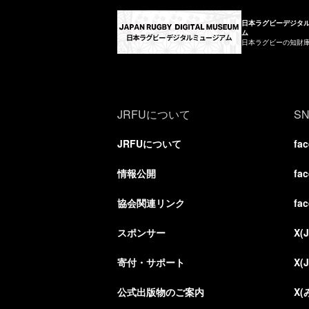
日本ラグビーデジタ
ム
日本ラグビーの知財
JRFUについて
S
JRFUについて
fa
情報公開
fa
協会関連リンク
fa
スポンサー
X(
寄付・サポート
X(
公式出版物のご案内
X