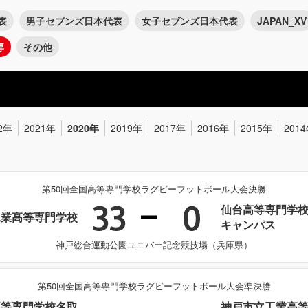
表
男子セブンズ日本代表
女子セブンズ日本代表
JAPAN_XV
専
その他
2年
2021年
2020年
2019年
2017年
2016年
2015年
201
第50回全国高等専門学校ラグビーフットボール大会決勝
33
0
仙台高等専門学
工業高等専門学校
キャンパス
神戸総合運動公園ユニバー記念競技場（兵庫県）
第50回全国高等専門学校ラグビーフットボール大会準決勝
高等専門学校名取
神戸市立工業高