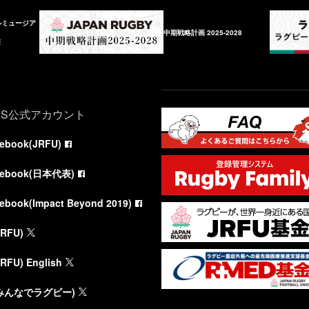
ルミュージア
中期戦略計画 2025-2028
庫
NS公式アカウント
cebook(JRFU)
cebook(日本代表)
cebook(Impact Beyond 2019)
JRFU)
JRFU) English
(みんなでラグビー)