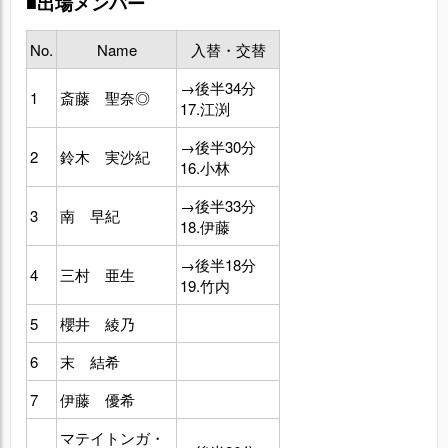
■出場メンバー
No.
Name
入替・交替
→後半34分
1
斎藤 聖奈◎
17.江渕
→後半30分
2
鈴木 実沙紀
16.小林
→後半33分
3
南 早紀
18.伊藤
→後半18分
4
三村 亜生
19.竹内
5
櫻井 綾乃
6
末 結希
7
伊藤 優希
マテイトンガ・