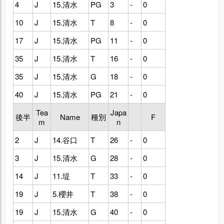
4
J
15.清水
PG
3
-
0
10
J
15.清水
T
8
-
0
17
J
15.清水
PG
11
-
0
35
J
15.清水
T
16
-
0
35
J
15.清水
G
18
-
0
40
J
15.清水
PG
21
-
0
Tea
Japa
後半
Name
種別
F
m
n
2
J
14.谷口
T
26
-
0
3
J
15.清水
G
28
-
0
14
J
11.堤
T
33
-
0
19
J
5.櫻井
T
38
-
0
19
J
15.清水
G
40
-
0