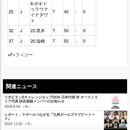
8.ボギド
ゥラウマ
25
J
T
45
-
0
イナダヴ
ェ
32
J
23.黒木
T
50
-
0
37
J
20.塩崎
T
55
-
0
※F=フィジー
関連ニュース
リポビタンDチャレンジカップ2026 日本代表 対 オーストラ
リア代表 試合登録メンバーのお知らせ
2026.8.06 （木）
レポート：ラガールつながる『九州ガールズラグビートー
ク』
2025.12.22 （月）