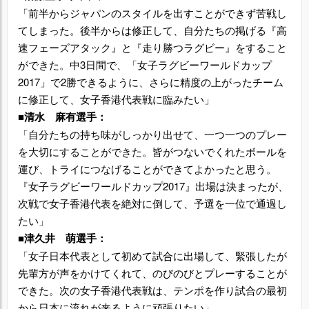
「前半からジャパンのスタイルを出すことができず苦戦し
てしまった。後半からは修正して、自分たちの掲げる『高
速フェーズアタック』と『走り勝つラグビー』をすること
ができた。中3日間で、「女子ラグビーワールドカップ
2017」で2勝できるように、さらに精度の上がったチーム
に修正して、女子香港代表戦に臨みたい」
■清水 麻有選手：
「自分たちの持ち味がしっかり出せて、一つ一つのプレー
を大切にすることができた。皆がつないでくれたボールを
運び、トライにつなげることができてよかったと思う。
『女子ラグビーワールドカップ2017』出場は決まったが、
次戦で女子香港代表を絶対に倒して、予選を一位で通過し
たい」
■津久井 萌選手：
「女子日本代表として初めて試合に出場して、緊張したが
先輩方が声をかけてくれて、のびのびとプレーすることが
できた。次の女子香港代表戦は、テンポを作り試合の最初
から日本に流れが来るように頑張りたい」