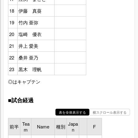
18
伊藤 真葵
19
竹内 亜弥
20
塩崎 優衣
21
井上 愛美
22
桑井 亜乃
23
黒木 理帆
◎はキャプテン
■試合経過
表を全体表示する
横スクロール表示する
Tea
Japa
前半
Name
種別
F
m
n