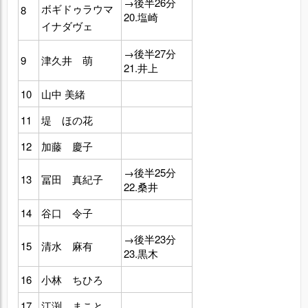
→後半26分
ボギドゥラウマ
8
20.塩崎
イナダヴェ
→後半27分
9
津久井 萌
21.井上
10
山中 美緒
11
堤 ほの花
12
加藤 慶子
→後半25分
13
冨田 真紀子
22.桑井
14
谷口 令子
→後半23分
15
清水 麻有
23.黒木
16
小林 ちひろ
17
江渕 まこと