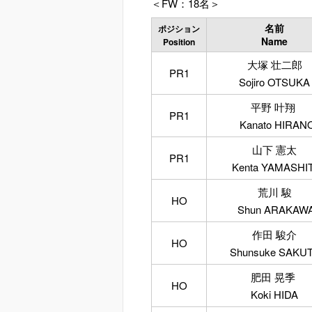
＜FW：18名＞
名前
ポジション
Name
Position
大塚 壮二郎
PR1
Sojiro OTSUKA
平野 叶翔
PR1
Kanato HIRAN
山下 憲太
PR1
Kenta YAMASHI
荒川 駿
HO
Shun ARAKAW
作田 駿介
HO
Shunsuke SAKU
肥田 晃季
HO
Koki HIDA