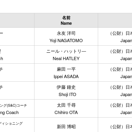
名前
Name
ー
永友 洋司
（公財）日
Yoji NAGATOMO
Japan
理
ニール・ハットリ―
（公財）日
ch
Neal HATLEY
Japan
チ
麻田 一平
（公財）日
Ippei ASADA
Japan
チ
伊藤 鐘史
（公財）日
Shoji ITO
Japan
太田 千尋
（公財）日
グ(S&C)コーチ
ing Coach
Chihiro OTA
Japan
ディショニング
新田 博昭
（公財）日