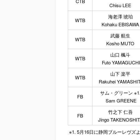
CTB
Chisu LEE
海老澤 琥珀
WTB
Kohaku EBISAWA
武藤 航生
WTB
Kosho MUTO
山口 楓斗
WTB
Futo YAMAGUCHI
山下 楽平
WTB
Rakuhei YAMASHI
サム・グリーン ※1
FB
Sam GREENE
竹之下 仁吾
FB
Jingo TAKENOSHI
※1. 5月16日に静岡ブルーレヴズ