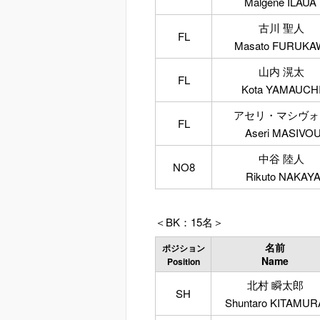
Malgene ILAUA
古川 聖人
FL
Masato FURUKA
山内 滉太
FL
Kota YAMAUCH
アセリ・マシヴォ
FL
Aseri MASIVO
中谷 陸人
NO8
Rikuto NAKAY
＜BK：15名＞
名前
ポジション
Name
Position
北村 瞬太郎
SH
Shuntaro KITAMUR