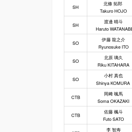
北條 拓郎
SH
Takuro HOJO
渡邊 晴斗
SH
Haruto WATANAB
伊藤 龍之介
SO
Ryunosuke ITO
北原 璃久
SO
Riku KITAHARA
小村 真也
SO
Shinya KOMURA
岡﨑 颯馬
CTB
Soma OKAZAKI
佐藤 楓斗
CTB
Futo SATO
李 智寿