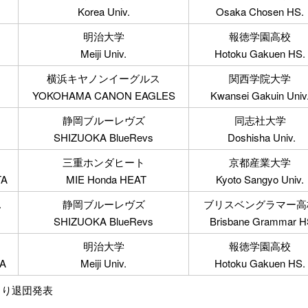
Korea Univ.
Osaka Chosen HS.
明治大学
報徳学園高校
Meiji Univ.
Hotoku Gakuen HS.
横浜キヤノンイーグルス
関西学院大学
YOKOHAMA CANON EAGLES
Kwansei Gakuin Univ
静岡ブルーレヴズ
同志社大学
SHIZUOKA BlueRevs
Doshisha Univ.
三重ホンダヒート
京都産業大学
TA
MIE Honda HEAT
Kyoto Sangyo Univ.
.
静岡ブルーレヴズ
ブリスベングラマー高
SHIZUOKA BlueRevs
Brisbane Grammar H
明治大学
報徳学園高校
TA
Meiji Univ.
Hotoku Gakuen HS.
より退団発表