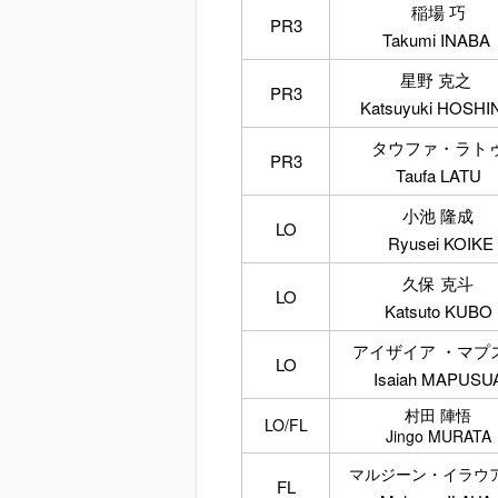
稲場 巧
PR3
Takumi INABA
星野 克之
PR3
Katsuyuki HOSHI
タウファ・ラト
PR3
Taufa LATU
小池 隆成
LO
Ryusei KOIKE
久保 克斗
LO
Katsuto KUBO
アイザイア ・マプ
LO
Isaiah MAPUSU
村田 陣悟
LO/FL
Jingo MURATA
マルジーン・イラウア
FL