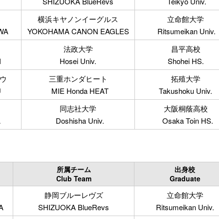
SHIZUOKA BlueRevs
Teikyo Univ.
横浜キヤノンイーグルス
立命館大学
WA
YOKOHAMA CANON EAGLES
Ritsumeikan Univ.
法政大学
昌平高校
I
Hosei Univ.
Shohei HS.
ウ
三重ホンダヒート
拓殖大学
U
MIE Honda HEAT
Takushoku Univ.
同志社大学
大阪桐蔭高校
A
Doshisha Univ.
Osaka Toin HS.
所属チーム
出身校
Club Team
Graduate
静岡ブルーレヴズ
立命館大学
A
SHIZUOKA BlueRevs
Ritsumeikan Univ.