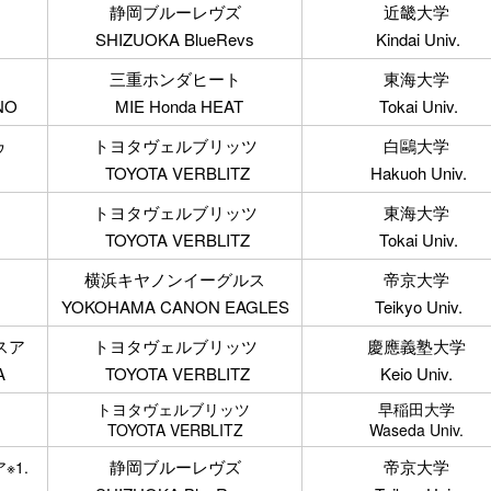
静岡ブルーレヴズ
近畿大学
SHIZUOKA BlueRevs
Kindai Univ.
三重ホンダヒート
東海大学
NO
MIE Honda HEAT
Tokai Univ.
ゥ
トヨタヴェルブリッツ
白鷗大学
TOYOTA VERBLITZ
Hakuoh Univ.
トヨタヴェルブリッツ
東海大学
TOYOTA VERBLITZ
Tokai Univ.
横浜キヤノンイーグルス
帝京大学
YOKOHAMA CANON EAGLES
Teikyo Univ.
スア
トヨタヴェルブリッツ
慶應義塾大学
A
TOYOTA VERBLITZ
Keio Univ.
トヨタヴェルブリッツ
早稲田大学
TOYOTA VERBLITZ
Waseda Univ.
静岡ブルーレヴズ
帝京大学
※1.