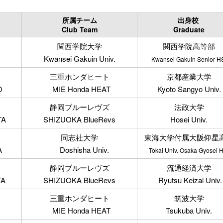
所属チーム
出身校
Club Team
Graduate
関西学院大学
関西学院高等部
Kwansei Gakuin Univ.
Kwansei Gakuin Senior H
三重ホンダヒート
京都産業大学
O
MIE Honda HEAT
Kyoto Sangyo Univ.
静岡ブルーレヴズ
法政大学
TA
SHIZUOKA BlueRevs
Hosei Univ.
同志社大学
東海大学付属大阪仰星
A
Doshisha Univ.
Tokai Univ. Osaka Gyosei 
静岡ブルーレヴズ
流通経済大学
TA
SHIZUOKA BlueRevs
Ryutsu Keizai Univ.
三重ホンダヒート
筑波大学
MIE Honda HEAT
Tsukuba Univ.