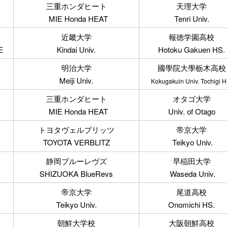
三重ホンダヒート
天理大学
MIE Honda HEAT
Tenri Univ.
近畿大学
報徳学園高校
E
Kindai Univ.
Hotoku Gakuen HS.
明治大学
國學院大學栃木高校
Meiji Univ.
Kokugakuin Univ. Tochigi H
三重ホンダヒート
オタゴ大学
MIE Honda HEAT
Univ. of Otago
トヨタヴェルブリッツ
帝京大学
TOYOTA VERBLITZ
Teikyo Univ.
静岡ブルーレヴズ
早稲田大学
SHIZUOKA BlueRevs
Waseda Univ.
帝京大学
尾道高校
Teikyo Univ.
Onomichi HS.
朝鮮大学校
大阪朝鮮高校