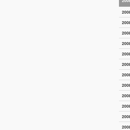
200
20
20
20
20
20
20
20
20
20
20
20
20