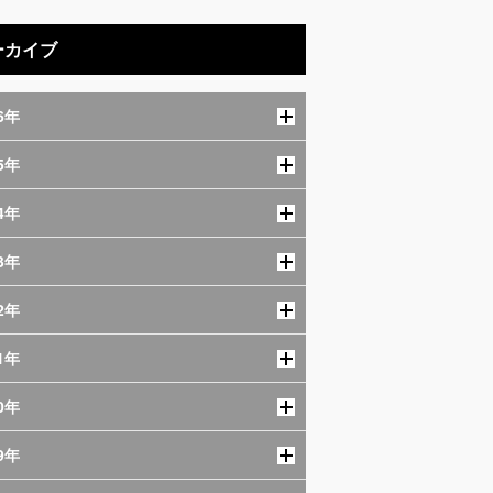
ーカイブ
6年
5年
4年
3年
2年
1年
0年
9年