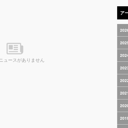
ア
202
202
202
ニュースがありません
202
202
202
202
201