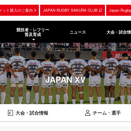
ケット購入のご案内
JAPAN RUGBY SAKURA CLUB
Japan Rug
競技者・レフリー
ニュース
大会・試合情
普及育成
JAPAN XV
大会・試合情報
チーム・選手