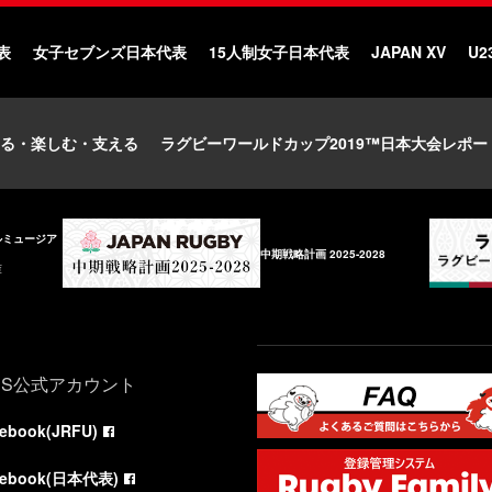
表
女子セブンズ日本代表
15人制女子日本代表
JAPAN XV
U2
る・楽しむ・支える
ラグビーワールドカップ2019™日本大会レポー
ルミュージア
中期戦略計画 2025-2028
庫
NS公式アカウント
cebook(JRFU)
cebook(日本代表)