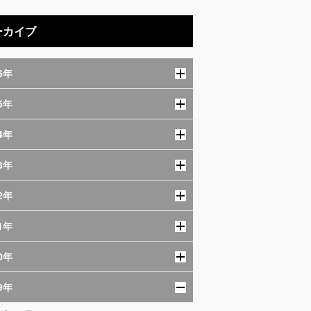
ーカイブ
6年
5年
4年
3年
2年
1年
0年
9年