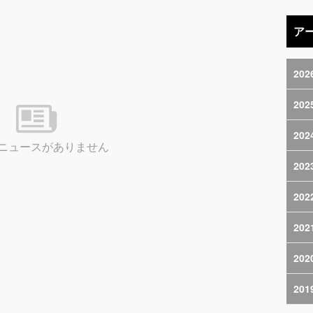
ア
202
202
202
ニュースがありません
202
202
202
202
201