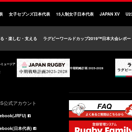
表
女子セブンズ日本代表
15人制女子日本代表
JAPAN XV
U2
る・楽しむ・支える
ラグビーワールドカップ2019™日本大会レポー
ルミュージア
中期戦略計画 2025-2028
庫
NS公式アカウント
cebook(JRFU)
cebook(日本代表)