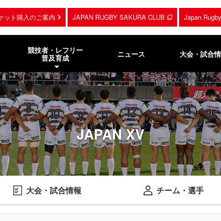
ケット購入のご案内
JAPAN RUGBY SAKURA CLUB
Japan Rug
競技者・レフリー
ニュース
大会・試合情
普及育成
JAPAN XV
大会・試合情報
チーム・選手