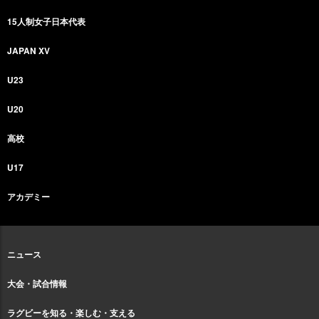
15人制女子日本代表
JAPAN XV
U23
U20
高校
U17
アカデミー
ニュース
大会・試合情報
ラグビーを知る・楽しむ・支える