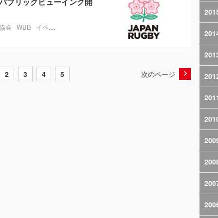
 パブリックビューイング開
201
協会
WBB
イベント
チケット
201
201
2
3
4
5
次のページ
201
201
201
200
200
200
200