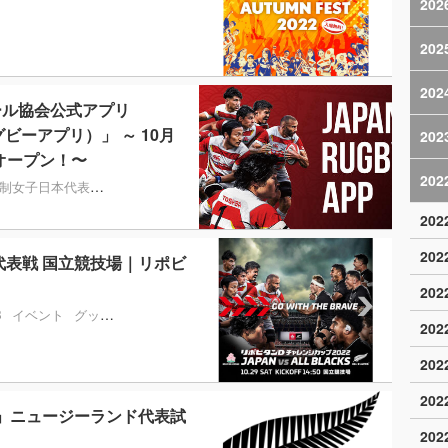
202
202
202
ール協会公式アプリ
グビーアプリ）」 ～ 10月
202
オープン！〜
202
人制女子日本代表
セブンズ
リーグワンDIV1
リーグワンDIV2
リーグワンDI
20
20
ド代表戦 国立競技場｜リポビ
20
B
イベント
グッズ
チケット
20
20
20
2」ニュージーランド代表試
20