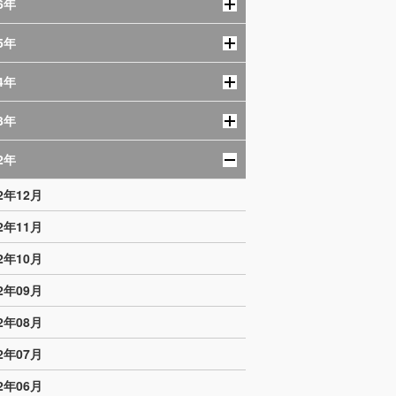
6年
5年
4年
3年
2年
V3
日本協会
女子
チーム・選手
日本代表戦
22年12月
22年11月
22年10月
22年09月
22年08月
22年07月
22年06月