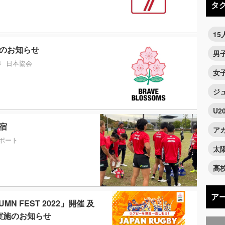
タ
1
新のお知らせ
男
B
日本協会
女
ジ
U2
合宿
ア
ポート
太
高
ア
UMN FEST 2022」開催 及
）実施のお知らせ