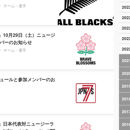
B
チーム・選手
20
20
20
」10月29日（土）ニュージ
20
ンバーのお知らせ
20
B
チーム・選手
202
202
ケジュールと参加メンバーのお
201
201
201
2」日本代表対ニュージーラ
201