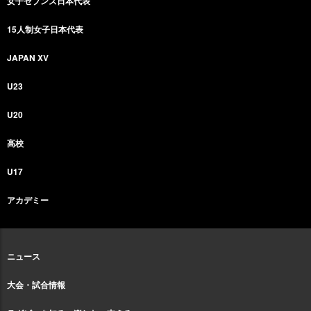
女子セブンズ日本代表
15人制女子日本代表
JAPAN XV
U23
U20
高校
U17
アカデミー
ニュース
大会・試合情報