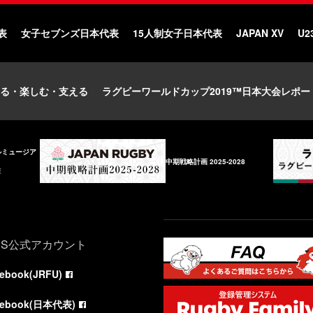
表
女子セブンズ日本代表
15人制女子日本代表
JAPAN XV
U2
る・楽しむ・支える
ラグビーワールドカップ2019™日本大会レポー
ルミュージア
中期戦略計画 2025-2028
庫
NS公式アカウント
cebook(JRFU)
cebook(日本代表)