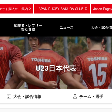
ケット購入のご案内
JAPAN RUGBY SAKURA CLUB
Japan Rug
競技者・レフリー
ニュース
大会・試合情
普及育成
U23日本代表
大会・試合情報
チーム・選手