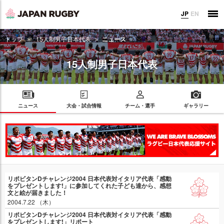
JP
EN
トップ
15人制男子日本代表
ニュース
15人制男子日本代表
ニュース
大会・試合情報
チーム・選手
ギャラリー
リポビタンDチャレンジ2004 日本代表対イタリア代表「感動
をプレゼントします!」に参加してくれた子ども達から、感想
文と絵が届きました！
2004.7.22 （木）
リポビタンDチャレンジ2004 日本代表対イタリア代表「感動
をプレゼントします!」リポート