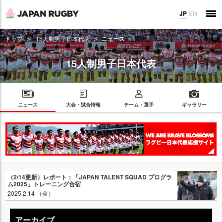
JP
EN
トップ
15人制男子日本代表
ニュース
15人制男子日本代表
ニュース
大会・試合情報
チーム・選手
ギャラリー
（2/14更新）レポート：「JAPAN TALENT SQUAD プログラ
ム2025」トレーニング合宿
2025.2.14 （金）
アーカイブ