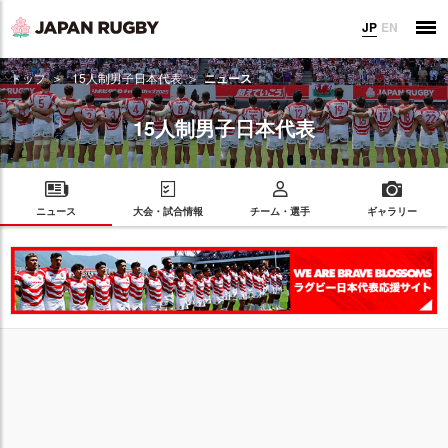
JP
EN
トップ
15人制男子日本代表
ニュース
15人制男子日本代表
ニュース
大会・試合情報
チーム・選手
ギャラリー