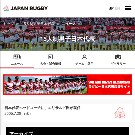
JP
EN
トップ
15人制男子日本代表
ニュース
15人制男子日本代表
ニュース
大会・試合情報
チーム・選手
ギャラリー
日本代表ヘッドコーチに、エリサルド氏が就任
2005.7.20 （水）
アーカイブ