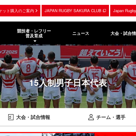
ケット購入のご案内
JAPAN RUGBY SAKURA CLUB
Japan Rug
競技者・レフリー
ニュース
大会・試合情
普及育成
15人制男子日本代表
大会・試合情報
チーム・選手