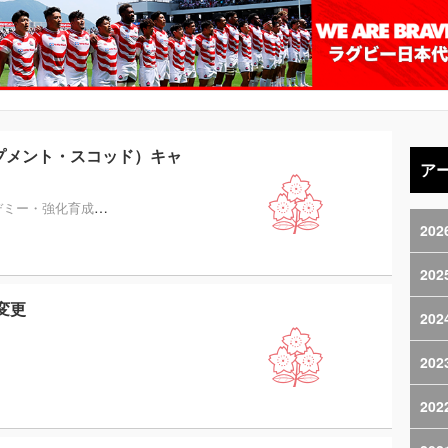
プメント・スコッド）キャ
ア
デミー・強化育成
プレスリリース
202
202
変更
202
202
202