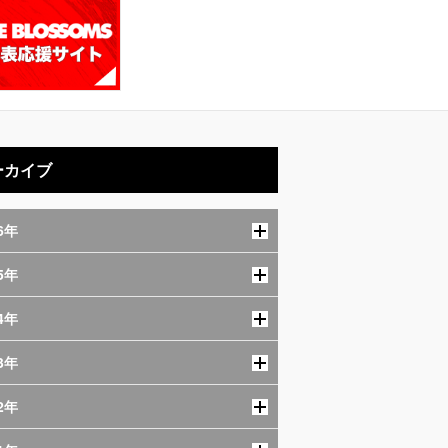
ーカイブ
6年
5年
4年
3年
2年