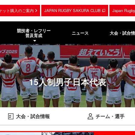
ケット購入のご案内
JAPAN RUGBY SAKURA CLUB
Japan Rug
競技者・レフリー
ニュース
大会・試合情
普及育成
15人制男子日本代表
大会・試合情報
チーム・選手