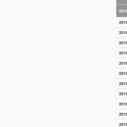
201
20
20
20
20
20
20
20
20
20
20
20