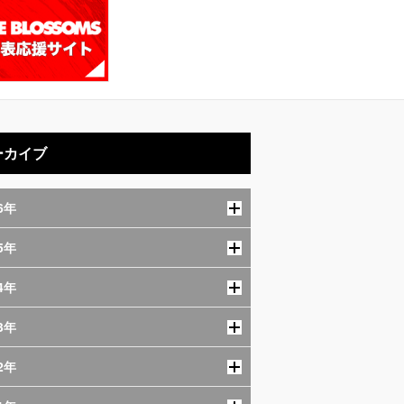
ーカイブ
6年
5年
4年
3年
2年