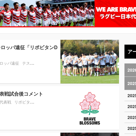
ーロッパ遠征「リポビタンD
ア
ロッパ遠征
テストマッチ
WBB
202
202
代表戦試合後コメント
20
代表戦
リポビタンDツアー2025
WBB
20
20
20