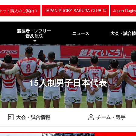
ケット購入のご案内
JAPAN RUGBY SAKURA CLUB
Japan Rug
競技者・レフリー
ニュース
大会・試合情
普及育成
15人制男子日本代表
大会・試合情報
チーム・選手