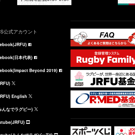
NS公式アカウント
cebook(JRFU)
cebook(日本代表)
cebook(Impact Beyond 2019)
JRFU)
JRFU) English
(みんなでラグビー)
utube(JRFU)