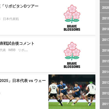
征「リポビタンDツアー
202
201
B
日本代表戦
201
201
代表戦試合後コメント
代表
WBB
リポビタンDツアー2025
201
201
201
025」日本代表 vs ウェー
201
201
B
201