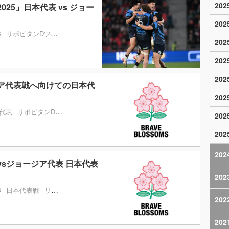
20
25」日本代表 vs ジョー
20
B
リポビタンDツアー2025
20
20
20
ジア代表戦へ向けての日本代
20
代表
リポビタンDツアー2025
WBB
20
20
202
vsジョージア代表 日本代表
202
B
日本代表戦
リポビタンDツアー2025
202
202