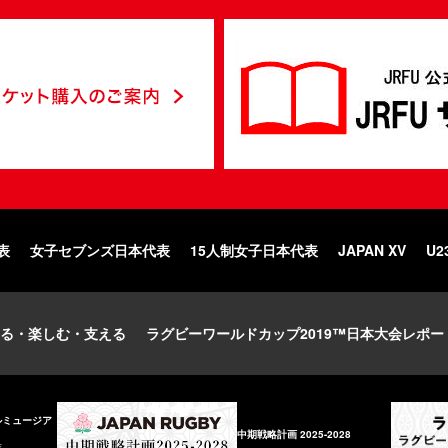
表
女子セブンズ日本代表
15人制女子日本代表
JAPAN XV
U2
る・楽しむ・支える
ラグビーワールドカップ2019™日本大会レポー
ルミュージア
中期戦略計画 2025-2028
庫