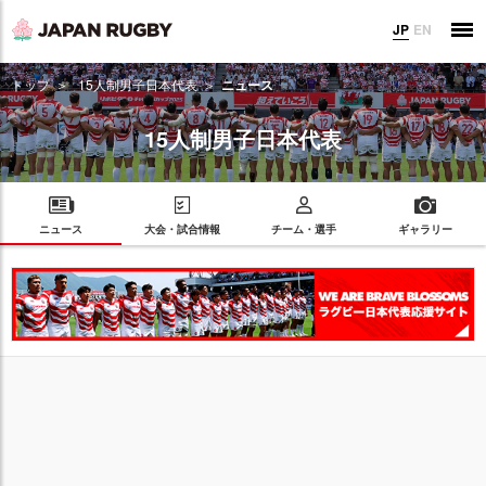
JP
EN
トップ
15人制男子日本代表
ニュース
15人制男子日本代表
ニュース
大会・試合情報
チーム・選手
ギャラリー