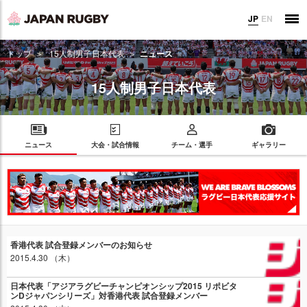
JP
EN
トップ
15人制男子日本代表
ニュース
15人制男子日本代表
ニュース
大会・試合情報
チーム・選手
ギャラリー
香港代表 試合登録メンバーのお知らせ
2015.4.30 （木）
日本代表「アジアラグビーチャンピオンシップ2015 リポビタ
ンDジャパンシリーズ」対香港代表 試合登録メンバー