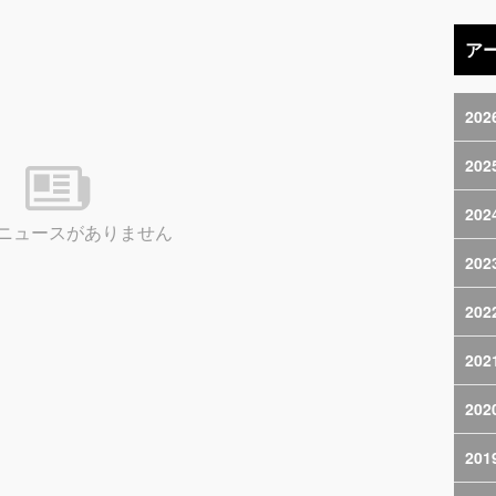
ア
202
202
202
ニュースがありません
202
202
202
202
201