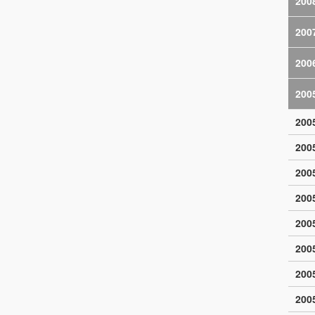
200
200
200
200
20
20
20
20
20
20
20
20