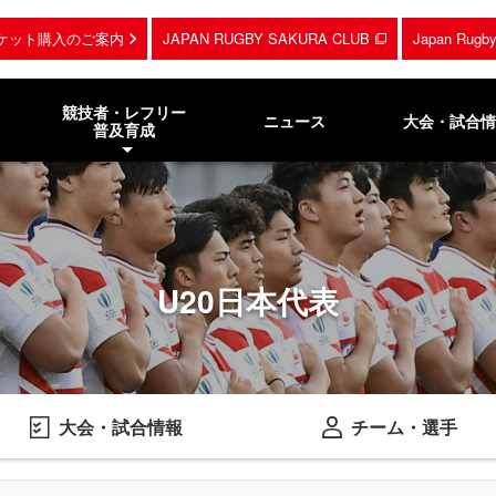
ケット購入のご案内
JAPAN RUGBY SAKURA CLUB
Japan Rug
競技者・レフリー
ニュース
大会・試合情
普及育成
U20日本代表
大会・試合情報
チーム・選手