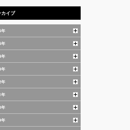
ーカイブ
6年
5年
4年
3年
2年
1年
0年
9年