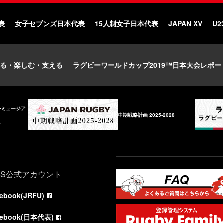
表
女子セブンズ日本代表
15人制女子日本代表
JAPAN XV
U2
る・楽しむ・支える
ラグビーワールドカップ2019™日本大会レポー
ルミュージア
中期戦略計画 2025-2028
庫
NS公式アカウント
cebook(JRFU)
cebook(日本代表)