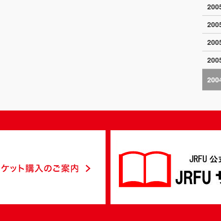
20
20
20
20
200