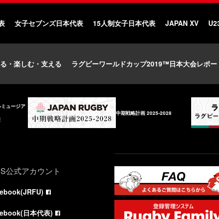
表
女子セブンズ日本代表
15人制女子日本代表
JAPAN XV
U2
る・楽しむ・支える
ラグビーワールドカップ2019™日本大会レポー
ルミュージア
中期戦略計画 2025-2028
庫
NS公式アカウント
cebook(JRFU)
cebook(日本代表)