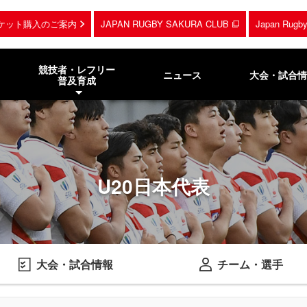
ケット購入のご案内
JAPAN RUGBY SAKURA CLUB
Japan Rug
競技者・レフリー
ニュース
大会・試合情
普及育成
U20日本代表
大会・試合情報
チーム・選手