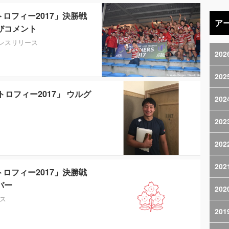
トロフィー2017」決勝戦
ア
びコメント
レスリリース
202
202
トロフィー2017」 ウルグ
202
202
202
202
トロフィー2017」決勝戦
バー
202
ス
201