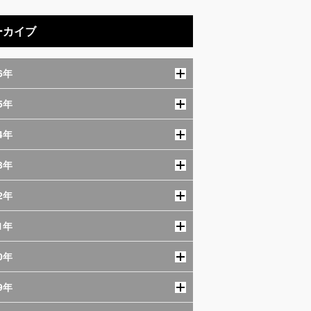
ーカイブ
6年
5年
4年
3年
2年
1年
0年
9年