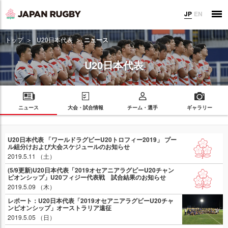
JP
EN
トップ
U20日本代表
ニュース
U20日本代表
ニュース
大会・試合情報
チーム・選手
ギャラリー
U20日本代表 「ワールドラグビーU20トロフィー2019」 プー
ル組分けおよび大会スケジュールのお知らせ
2019.5.11 （土）
(5/9更新)U20日本代表「2019オセアニアラグビーU20チャン
ピオンシップ」U20フィジー代表戦 試合結果のお知らせ
2019.5.09 （木）
レポート：U20日本代表「2019オセアニアラグビーU20チャ
ンピオンシップ」オーストラリア遠征
2019.5.05 （日）