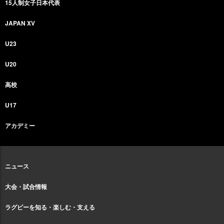
15人制女子日本代表
JAPAN XV
U23
U20
高校
U17
アカデミー
ニュース
大会・試合情報
ラグビーを知る・楽しむ・支える