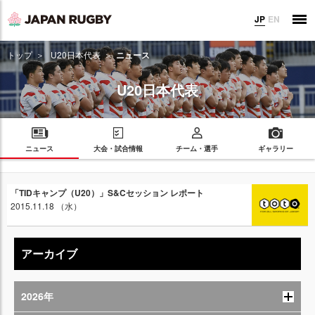
JP
EN
トップ
U20日本代表
ニュース
U20日本代表
ニュース
大会・試合情報
チーム・選手
ギャラリー
「TIDキャンプ（U20）」S&Cセッション レポート
2015.11.18 （水）
アーカイブ
2026年