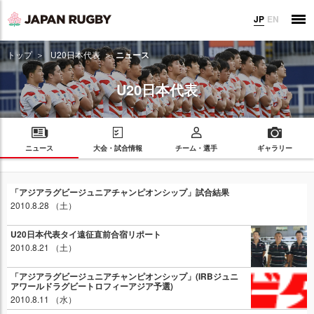
JP
EN
トップ
U20日本代表
ニュース
U20日本代表
ニュース
大会・試合情報
チーム・選手
ギャラリー
「アジアラグビージュニアチャンピオンシップ」試合結果
2010.8.28 （土）
U20日本代表タイ遠征直前合宿リポート
2010.8.21 （土）
「アジアラグビージュニアチャンピオンシップ」(IRBジュニ
アワールドラグビートロフィーアジア予選)
2010.8.11 （水）