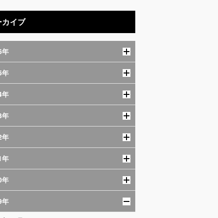
ーカイブ
6年
5年
4年
3年
2年
1年
0年
9年