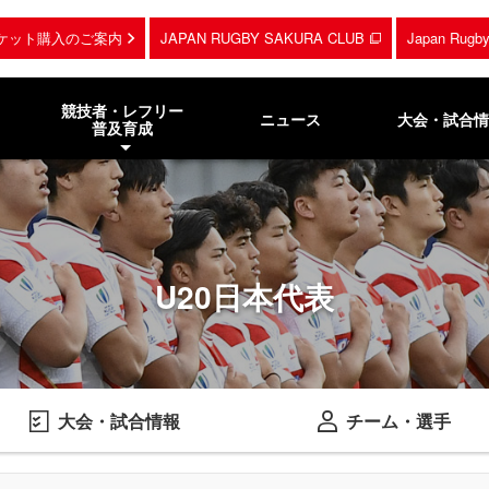
ケット購入のご案内
JAPAN RUGBY SAKURA CLUB
Japan Rug
競技者・レフリー
ニュース
大会・試合情
普及育成
U20日本代表
大会・試合情報
チーム・選手