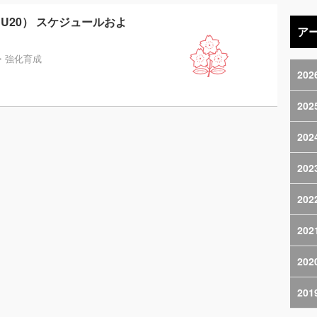
（U20） スケジュールおよ
ア
・強化育成
202
202
202
202
202
202
202
201