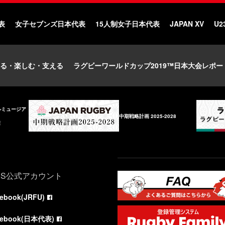
表
女子セブンズ日本代表
15人制女子日本代表
JAPAN XV
U2
る・楽しむ・支える
ラグビーワールドカップ2019™日本大会レポー
ルミュージア
中期戦略計画 2025-2028
庫
NS公式アカウント
cebook(JRFU)
cebook(日本代表)