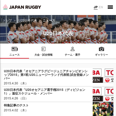
JP
EN
トップ
U20日本代表
ニュース
U20日本代表
ニュース
大会・試合情報
チーム・選手
ギャラリー
U20日本代表「オセアニアラグビージュニアチャンピオンシ
ップ2015」第1戦 U20ニュージーランド代表戦 試合登録メン
バー
2015.4.30 （木）
U20日本代表「U20オセアニア選手権2015（ディビジョン
1）」遠征スケジュール・メンバー
2015.4.26 （日）
特集記事のテスト
2015.4.02 （木）