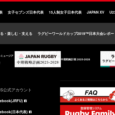
表
女子セブンズ日本代表
15人制女子日本代表
JAPAN XV
U2
る・楽しむ・支える
ラグビーワールドカップ2019™日本大会レポー
ルミュージア
中期戦略計画 2025-2028
庫
NS公式アカウント
cebook(JRFU)
cebook(日本代表)