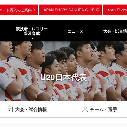
ケット購入のご案内
JAPAN RUGBY SAKURA CLUB
Japan Rug
競技者・レフリー
ニュース
大会・試合情
普及育成
U20日本代表
大会・試合情報
チーム・選手